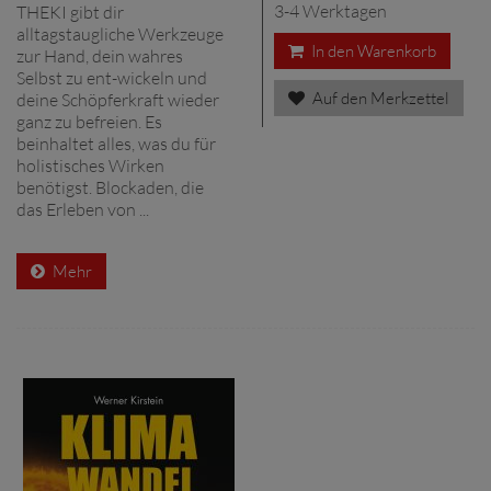
3-4 Werktagen
THEKI gibt dir
alltagstaugliche Werkzeuge
In den Warenkorb
zur Hand, dein wahres
Selbst zu ent-wickeln und
Auf den Merkzettel
deine Schöpferkraft wieder
ganz zu befreien. Es
beinhaltet alles, was du für
holistisches Wirken
benötigst. Blockaden, die
das Erleben von ...
Mehr