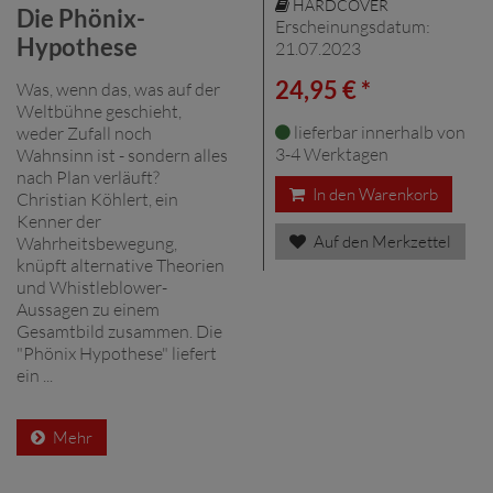
HARDCOVER
Die Phönix-
Erscheinungsdatum:
Hypothese
21.07.2023
24,95 € *
Was, wenn das, was auf der
Weltbühne geschieht,
lieferbar innerhalb von
weder Zufall noch
3-4 Werktagen
Wahnsinn ist - sondern alles
nach Plan verläuft?
In den Warenkorb
Christian Köhlert, ein
Kenner der
Auf den Merkzettel
Wahrheitsbewegung,
knüpft alternative Theorien
und Whistleblower-
Aussagen zu einem
Gesamtbild zusammen. Die
"Phönix Hypothese" liefert
ein ...
Mehr