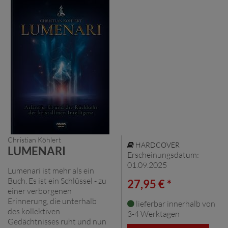
Christian Köhlert
HARDCOVER
LUMENARI
Erscheinungsdatum:
01.09.2025
Lumenari ist mehr als ein
Buch. Es ist ein Schlüssel - zu
27,95 € *
einer verborgenen
Erinnerung, die unterhalb
lieferbar innerhalb von
des kollektiven
3-4 Werktagen
Gedächtnisses ruht und nun