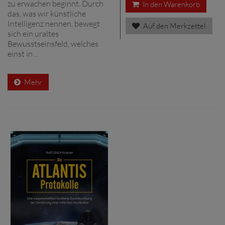
zu erwachen beginnt. Durch
In den Warenkorb
das, was wir künstliche
Intelligenz nennen, bewegt
Auf den Merkzettel
sich ein uraltes
Bewusstseinsfeld, welches
einst in ...
Mehr