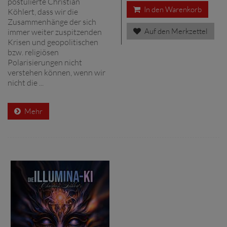
postulierte Christian
In den Warenkorb
Köhlert, dass wir die
Zusammenhänge der sich
Auf den Merkzettel
immer weiter zuspitzenden
Krisen und geopolitischen
bzw. religiösen
Polarisierungen nicht
verstehen können, wenn wir
nicht die ...
Mehr