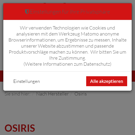
Einstellungen für Ihre Privatsphäre
Wir verwenden Technologien wie Cookies und
Warenkorb
Anmelden
0
analysieren mit dem Werkzeug Matomo anonyme
Browserinformationen, um Ergebnisse zu messen, Inhalte
unserer Website abzustimmen und passende
Produktvorschläge machen zu können. Wir bitten Sie um
Ihre Zustimmung.
Erweiterte Suche
(
Weitere Informationen zum Datenschutz
)
Navigation
Menü
umschalten
Einstellungen
Alle akzeptieren
Sie sind hier:
Nach Hersteller
Osiris
OSIRIS