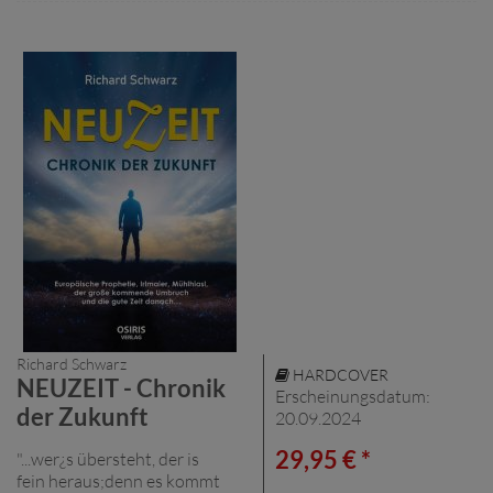
Richard Schwarz
HARDCOVER
NEUZEIT - Chronik
Erscheinungsdatum:
der Zukunft
20.09.2024
29,95 € *
"...wer¿s übersteht, der is
fein heraus;denn es kommt