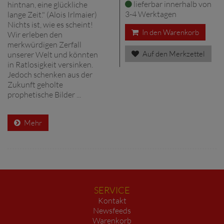
lieferbar innerhalb von
hintnan, eine glückliche
3-4 Werktagen
lange Zeit." (Alois Irlmaier)
Nichts ist, wie es scheint!
In den Warenkorb
Wir erleben den
merkwürdigen Zerfall
Auf den Merkzettel
unserer Welt und könnten
in Ratlosigkeit versinken.
Jedoch schenken aus der
Zukunft geholte
prophetische Bilder ...
Mehr
SERVICE
Kontakt
Newsfeeds
Warenkorb