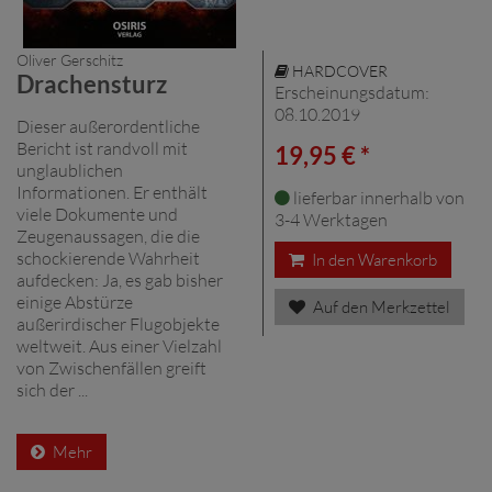
Oliver Gerschitz
HARDCOVER
Drachensturz
Erscheinungsdatum:
08.10.2019
Dieser außerordentliche
Bericht ist randvoll mit
19,95 € *
unglaublichen
Informationen. Er enthält
lieferbar innerhalb von
viele Dokumente und
3-4 Werktagen
Zeugenaussagen, die die
schockierende Wahrheit
In den Warenkorb
aufdecken: Ja, es gab bisher
einige Abstürze
Auf den Merkzettel
außerirdischer Flugobjekte
weltweit. Aus einer Vielzahl
von Zwischenfällen greift
sich der ...
Mehr