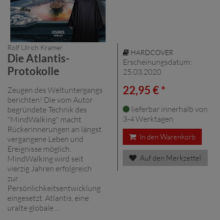
Rolf Ulrich Kramer
HARDCOVER
Die Atlantis-
Erscheinungsdatum:
Protokolle
25.03.2020
22,95 € *
Zeugen des Weltuntergangs
berichten! Die vom Autor
lieferbar innerhalb von
begründete Technik des
3-4 Werktagen
"MindWalking" macht
Rückerinnerungen an längst
In den Warenkorb
vergangene Leben und
Ereignisse möglich.
Auf den Merkzettel
MindWalking wird seit
vierzig Jahren erfolgreich
zur
Persönlichkeitsentwicklung
eingesetzt. Atlantis, eine
uralte globale ...