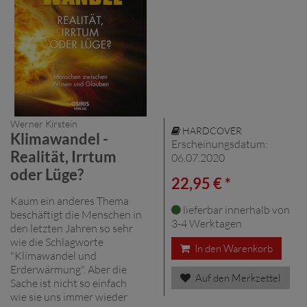
Werner Kirstein
HARDCOVER
Klimawandel -
Erscheinungsdatum:
Realität, Irrtum
06.07.2020
oder Lüge?
22,95 € *
Kaum ein anderes Thema
lieferbar innerhalb von
beschäftigt die Menschen in
3-4 Werktagen
den letzten Jahren so sehr
wie die Schlagworte
In den Warenkorb
"Klimawandel und
Erderwärmung". Aber die
Auf den Merkzettel
Sache ist nicht so einfach
wie sie uns immer wieder