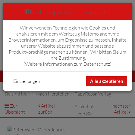
Einstellungen für Ihre Privatsphäre
Wir verwenden Technologien wie Cookies und
Warenkorb
Anmelden
0
analysieren mit dem Werkzeug Matomo anonyme
Browserinformationen, um Ergebnisse zu messen, Inhalte
unserer Website abzustimmen und passende
Produktvorschläge machen zu können. Wir bitten Sie um
Ihre Zustimmung.
Erweiterte Suche
(
Weitere Informationen zum Datenschutz
)
Navigation
Menü
umschalten
Einstellungen
Alle akzeptieren
Sie sind hier:
Nach Hersteller
PapyRossa Verlag
Zur
Artikel
nächster
Artikel 55
Übersicht
zurück
Artikel
von 83