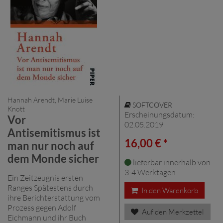
Hannah Arendt, Marie Luise
SOFTCOVER
Knott
Erscheinungsdatum:
Vor
02.05.2019
Antisemitismus ist
16,00 € *
man nur noch auf
dem Monde sicher
lieferbar innerhalb von
3-4 Werktagen
Ein Zeitzeugnis ersten
Ranges Spätestens durch
In den Warenkorb
ihre Berichterstattung vom
Prozess gegen Adolf
Auf den Merkzettel
Eichmann und ihr Buch