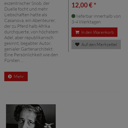
exzentrischer Snob, der
12,00 € *
Duelle focht und mehr
Liebschaften hatte als
lieferbar innerhalb von
Casanova, ein Abenteurer,
3-4 Werktagen
der zu Pferd halb Afrika
durchquerte, von höchstem
In den Warenkorb
Adel, aber republikanisch
gesinnt, begabter Autor,
Auf den Merkzettel
genialer Gartenarchitekt:
Eine Persönlichkeit wie den
Fürsten ...
Mehr