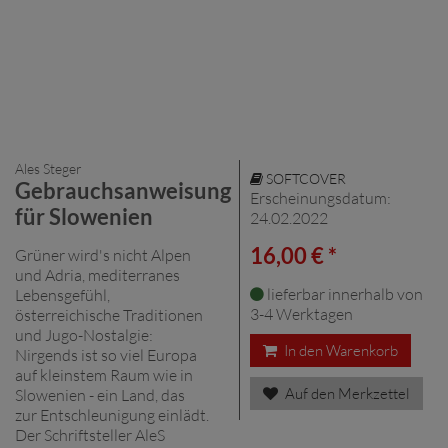
Ales Steger
SOFTCOVER
Gebrauchsanweisung
Erscheinungsdatum:
für Slowenien
24.02.2022
16,00 € *
Grüner wird's nicht Alpen
und Adria, mediterranes
lieferbar innerhalb von
Lebensgefühl,
3-4 Werktagen
österreichische Traditionen
und Jugo-Nostalgie:
In den Warenkorb
Nirgends ist so viel Europa
auf kleinstem Raum wie in
Auf den Merkzettel
Slowenien - ein Land, das
zur Entschleunigung einlädt.
Der Schriftsteller AleS