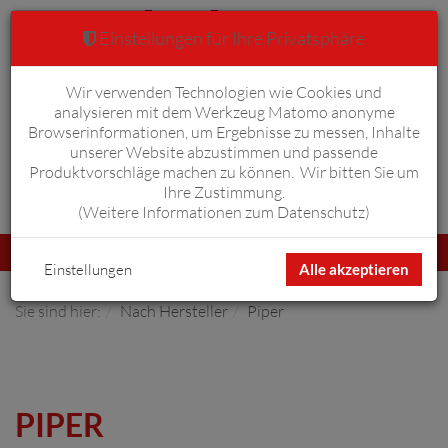
Einstellungen für Ihre Privatsphäre
Wir verwenden Technologien wie Cookies und
Warenkorb
Anmelden
0
analysieren mit dem Werkzeug Matomo anonyme
Browserinformationen, um Ergebnisse zu messen, Inhalte
unserer Website abzustimmen und passende
Produktvorschläge machen zu können. Wir bitten Sie um
Ihre Zustimmung.
Erweiterte Suche
(
Weitere Informationen zum Datenschutz
)
Navigation
Menü
umschalten
Einstellungen
Alle akzeptieren
Sie sind hier:
Nach Hersteller
Piper
PIPER