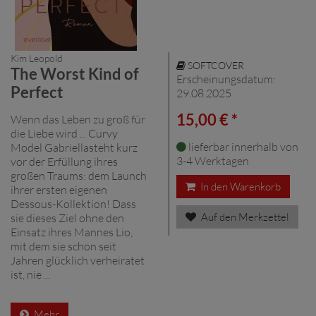
Kim Leopold
SOFTCOVER
The Worst Kind of
Erscheinungsdatum:
Perfect
29.08.2025
15,00 € *
Wenn das Leben zu groß für
die Liebe wird ... Curvy
lieferbar innerhalb von
Model Gabriellasteht kurz
3-4 Werktagen
vor der Erfüllung ihres
großen Traums: dem Launch
In den Warenkorb
ihrer ersten eigenen
Dessous-Kollektion! Dass
Auf den Merkzettel
sie dieses Ziel ohne den
Einsatz ihres Mannes Lio,
mit dem sie schon seit
Jahren glücklich verheiratet
ist, nie ...
Mehr