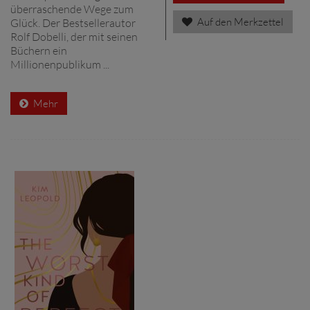
überraschende Wege zum
Auf den Merkzettel
Glück. Der Bestsellerautor
Rolf Dobelli, der mit seinen
Büchern ein
Millionenpublikum ...
Mehr