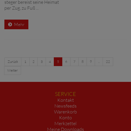
steger bereist seine Heimat
per Zug, zu Fuß ...
Mehr
Zurück
1
2
3
4
5
6
7
8
9
...
22
Weiter
SERVICE
Kontakt
Newsfeeds
Warenkorb
Konto
Merkzettel
Meine Downloads