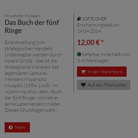
Miyamoto Musashi
SOFTCOVER
Das Buch der fünf
Erscheinungsdatum:
Ringe
14.04.2014
12,00 € *
Eine Anleitung zum
strategischen Handeln
lieferbar innerhalb von
Unbesiegbar werden durch
3-4 Werktagen
innere Größe - das ist die
strategische Weisheit des
In den Warenkorb
legendären Samurai-
Meisters Miyamoto
Auf den Merkzettel
Musashi (1584-1645). Im
»Gorin-no-sho«, dem »Buch
der fünf Ringe«, schrieb er
seine Lebensessenz nieder.
Dieses Grundlagenwerk ...
Mehr