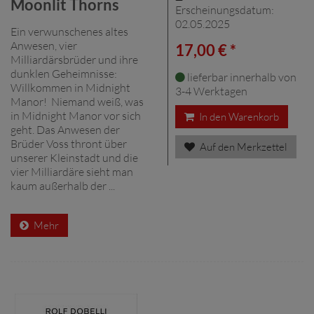
Moonlit Thorns
Erscheinungsdatum:
02.05.2025
Ein verwunschenes altes
Anwesen, vier
17,00 € *
Milliardärsbrüder und ihre
dunklen Geheimnisse:
lieferbar innerhalb von
Willkommen in Midnight
3-4 Werktagen
Manor! Niemand weiß, was
in Midnight Manor vor sich
In den Warenkorb
geht. Das Anwesen der
Brüder Voss thront über
Auf den Merkzettel
unserer Kleinstadt und die
vier Milliardäre sieht man
kaum außerhalb der ...
Mehr