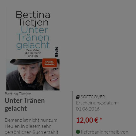
Bettina Tietjen
SOFTCOVER
Unter Tränen
Erscheinungsdatum:
gelacht
01.06.2016
12,00 € *
Demenz ist nicht nur zum
Heulen In diesem sehr
lieferbar innerhalb von
persönlichen Buch erzählt