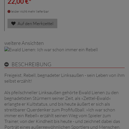
22,00 €*
leider nicht mehr lieferbar
Auf den Merkzettel
weitere Ansichten
BESCHREIBUNG
Freigeist, Rebell, begnadeter Linksaußen - sein Leben von ihm
selbst erzählt!
Als pfeilschneller Linksaußen gehörte Ewald Lienen zu den
begnadetsten Stürmern seiner Zeit, als »Zettel-Ewald«
erlangte er Kultstatus, und bis heute äußert er sich als
streitbarer Querdenker zum Profifußball. »Ich war schon
immer ein Rebell« erzählt seinen Weg vom Spieler zum
Trainer, von der Kindheit bis heute - und zeichnet dabei das
Porträt eines außergewöhnlichen Sportlers und Menschen.