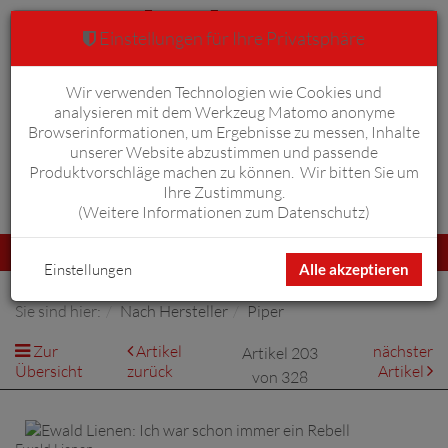
Einstellungen für Ihre Privatsphäre
Wir verwenden Technologien wie Cookies und
Warenkorb
Anmelden
0
analysieren mit dem Werkzeug Matomo anonyme
Browserinformationen, um Ergebnisse zu messen, Inhalte
unserer Website abzustimmen und passende
Produktvorschläge machen zu können. Wir bitten Sie um
Ihre Zustimmung.
Erweiterte Suche
(
Weitere Informationen zum Datenschutz
)
Navigation
Menü
umschalten
Einstellungen
Alle akzeptieren
Sie sind hier:
Nach Hersteller
Piper
Zur
Artikel
nächster
Artikel 203
Übersicht
zurück
Artikel
von 328