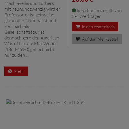
Machiavellis und Luthers,
mit neunundzwanzig wird er
lieferbar innerhalb von
Professor, er ist zeitweise
3-4 Werktagen
glühender Nationalist und
sieht sich als
In den Warenkorb
Gesellschaftstourist
dennoch gern den American
Auf den Merkzettel
Way of Life an: Max Weber
(1864-1920) gehört nicht
nur zu den ...
Mehr