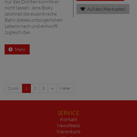
nur das Dichten konnte er
nicht lassen. Jens Bisky
Auf den Merkzettel
zeichnet die exzentrische
Bahn dieses unbürgerlichen
Lebens nach und entwirft
zugleich das ...
Mehr
Zurück
1
2
3
4
Weiter
SERVICE
Kontakt
Newsfeeds
Warenkorb