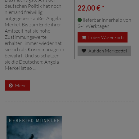
deutschen Politik hat noch
22,00 € *
niemand freiwillig
aufgegeben - außer Angela
lieferbar innerhalb von
Merkel. Bis zum Ende ihrer
3-4 Werktagen
Amtszeit hat sie hohe
Zustimmungswerte
In den Warenkorb
erhalten, immer wieder hat
sie sich als Krisenmanagerin
Auf den Merkzettel
bewährt. Und so schätzen
sie die Deutschen: Angela
Merkel ist so ...
Mehr