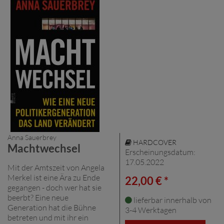
Anna Sauerbrey
HARDCOVER
Machtwechsel
Erscheinungsdatum:
17.05.2022
Mit der Amtszeit von Angela
Merkel ist eine Ära zu Ende
22,00 € *
gegangen - doch wer hat sie
beerbt? Eine neue
lieferbar innerhalb von
Generation hat die Bühne
3-4 Werktagen
betreten und mit ihr ein