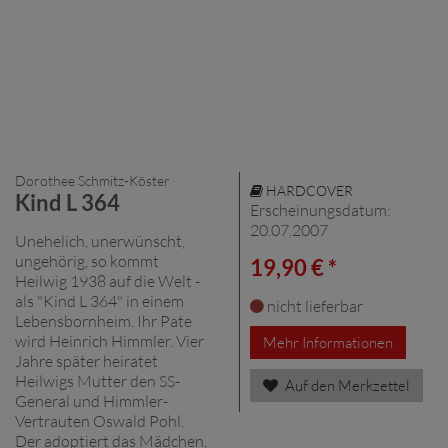
Dorothee Schmitz-Köster
HARDCOVER
Kind L 364
Erscheinungsdatum:
20.07.2007
Unehelich, unerwünscht,
ungehörig, so kommt
19,90 € *
Heilwig 1938 auf die Welt -
als "Kind L 364" in einem
nicht lieferbar
Lebensbornheim. Ihr Pate
wird Heinrich Himmler. Vier
Mehr Informationen
Jahre später heiratet
Heilwigs Mutter den SS-
Auf den Merkzettel
General und Himmler-
Vertrauten Oswald Pohl.
Der adoptiert das Mädchen,