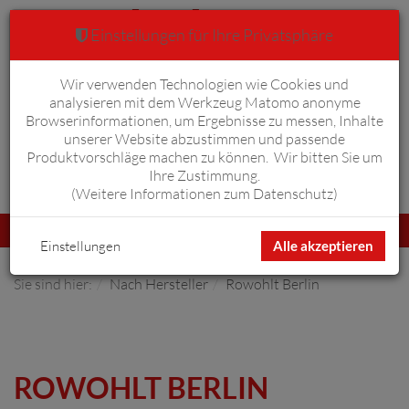
Einstellungen für Ihre Privatsphäre
Wir verwenden Technologien wie Cookies und
Warenkorb
Anmelden
0
analysieren mit dem Werkzeug Matomo anonyme
Browserinformationen, um Ergebnisse zu messen, Inhalte
unserer Website abzustimmen und passende
Produktvorschläge machen zu können. Wir bitten Sie um
Ihre Zustimmung.
Erweiterte Suche
(
Weitere Informationen zum Datenschutz
)
Navigation
Menü
umschalten
Einstellungen
Alle akzeptieren
Sie sind hier:
Nach Hersteller
Rowohlt Berlin
ROWOHLT BERLIN