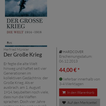
Herfried Münkler
HARDCOVER
Der Große Krieg
Erscheinungsdatum:
06.12.2013
Er fegte die alte Welt
hinweg und haftet seit vier
44,00 € *
Generationen im
kollektiven Gedächtnis: der
lieferbar innerhalb von
Große Krieg. Als er
3-4 Werktagen
ausbrach, am 1. August
1914, bejubelten noch viele,
In den Warenkorb
dass nun die Waffen
sprachen. Doch vier Jahre
Auf den Merkzettel