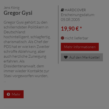
Jens König
HARDCOVER
Gregor Gysi
Erscheinungsdatum:
05.08.2005
Gregor Gysi gehört zu den
schillerndsten Politikern in
19,90 € *
Deutschland:
hochintelligent, schlagfertig,
nicht lieferbar
charismatisch. Als Chef der
PDS hat er wie kein Zweiter
Mehr Informationen
schroffe Ablehnung, aber
auch herzliche Zuneigung
Auf den Merkzettel
erfahren. Als
Dissidentenanwalt, dem
immer wieder Kontakte zur
Stasi vorgeworfen wurden,
...
Mehr