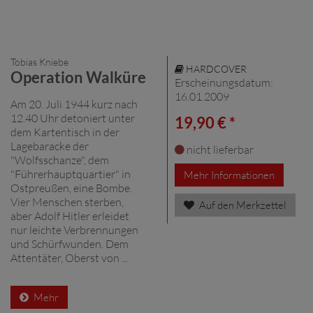
Tobias Kniebe
HARDCOVER
Operation Walküre
Erscheinungsdatum:
16.01.2009
Am 20. Juli 1944 kurz nach
12.40 Uhr detoniert unter
19,90 € *
dem Kartentisch in der
Lagebaracke der
nicht lieferbar
"Wolfsschanze", dem
"Führerhauptquartier" in
Mehr Informationen
Ostpreußen, eine Bombe.
Vier Menschen sterben,
Auf den Merkzettel
aber Adolf Hitler erleidet
nur leichte Verbrennungen
und Schürfwunden. Dem
Attentäter, Oberst von ...
Mehr