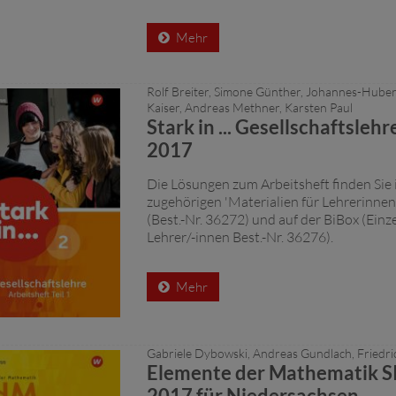
Mehr
Rolf Breiter, Simone Günther, Johannes-Huber
Kaiser, Andreas Methner, Karsten Paul
Stark in ... Gesellschaftsleh
2017
Die Lösungen zum Arbeitsheft finden Sie 
zugehörigen 'Materialien für Lehrerinnen
(Best.-Nr. 36272) und auf der BiBox (Einze
Lehrer/-innen Best.-Nr. 36276).
Mehr
Gabriele Dybowski, Andreas Gundlach, Friedri
Elemente der Mathematik SI
2017 für Niedersachsen