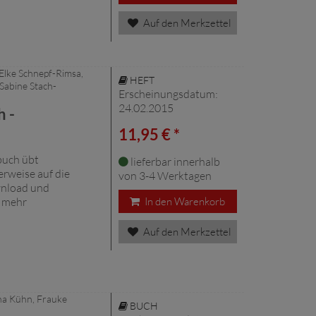
Auf den Merkzettel
 Elke Schnepf-Rimsa,
HEFT
 Sabine Stach-
Erscheinungsdatum:
24.02.2015
 -
11,95 € *
buch übt
lieferbar innerhalb
erweise auf die
von 3-4 Werktagen
wnload und
h mehr
In den Warenkorb
Auf den Merkzettel
ena Kühn, Frauke
BUCH