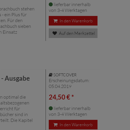
lieferbar innerhalb
prachbuch stehen
von 3-4 Werktagen
- ein Plus für
en. Für den
In den Warenkorb
rachbuch sieben
en Einsatz
Auf den Merkzettel
SOFTCOVER
 - Ausgabe
Erscheinungsdatum:
05.04.2019
24,50 € *
 optimal die
altsbezogenen
lieferbar innerhalb
rricht für
von 3-4 Werktagen
bücher sind in
eilt. Die Kapitel
In den Warenkorb