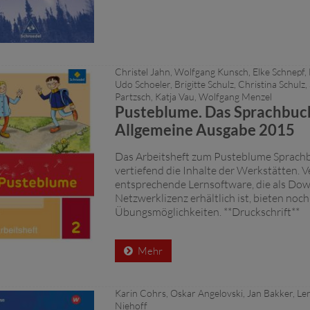
Christel Jahn, Wolfgang Kunsch, Elke Schnepf,
Udo Schoeler, Brigitte Schulz, Christina Schulz,
Partzsch, Katja Vau, Wolfgang Menzel
Pusteblume. Das Sprachbuch
Allgemeine Ausgabe 2015
Das Arbeitsheft zum Pusteblume Sprach
vertiefend die Inhalte der Werkstätten. V
entsprechende Lernsoftware, die als Do
Netzwerklizenz erhältlich ist, bieten noc
Übungsmöglichkeiten. **Druckschrift**
Mehr
Karin Cohrs, Oskar Angelovski, Jan Bakker, L
Niehoff