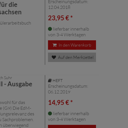
Erscheinungsdatum:
für die
12.04.2018
sachsen
23,95 € *
hülerarbeitsbuch
lieferbar innerhalb
von 3-4 Werktagen
In den Warenkorb
Auf den Merkzettel
ch Suhr
HEFT
I - Ausgabe
Erscheinungsdatum:
06.12.2019
14,95 € *
wohl für das
e (G9) Die EdM-
lieferbar innerhalb
dungsrelevanz des
von 3-4 Werktagen
u Sachproblemen.
en überwiegend