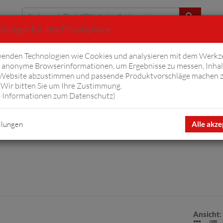
llungen für Ihre Privatsphäre
Erweiterte Suche
enden Technologien wie Cookies und analysieren mit dem Werkz
anonyme Browserinformationen, um Ergebnisse zu messen, Inhal
iftyfifty
Hörbücher
Komplizen
Ov
 Website abzustimmen und passende Produktvorschläge machen 
Wir bitten Sie um Ihre Zustimmung.
 Informationen zum Datenschutz
)
llungen
Alle akze
Ansicht: