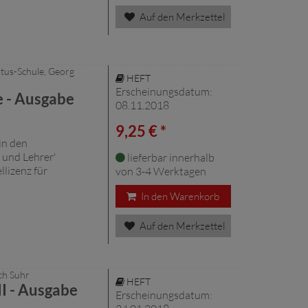
Auf den Merkzettel
tus-Schule, Georg
HEFT
Erscheinungsdatum:
re - Ausgabe
08.11.2018
9,25 € *
in den
 und Lehrer'
lieferbar innerhalb
llizenz für
von 3-4 Werktagen
In den Warenkorb
Auf den Merkzettel
ch Suhr
HEFT
I - Ausgabe
Erscheinungsdatum: