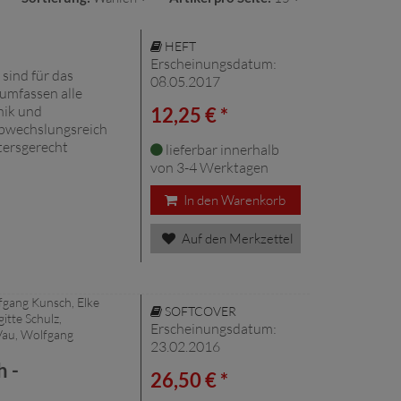
HEFT
Erscheinungsdatum:
 sind für das
08.05.2017
umfassen alle
hik und
12,25 € *
abwechslungsreich
tersgerecht
lieferbar innerhalb
von 3-4 Werktagen
In den Warenkorb
Auf den Merkzettel
fgang Kunsch, Elke
SOFTCOVER
itte Schulz,
Erscheinungsdatum:
 Vau, Wolfgang
23.02.2016
 -
26,50 € *