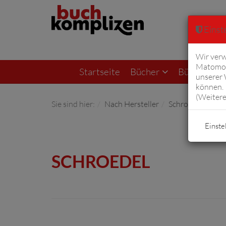
Einste
Wir verw
Matomo 
Startseite
Bücher
Bücher von F
unserer
können. 
(
Weitere
Sie sind hier:
Nach Hersteller
Schroedel
Einste
SCHROEDEL