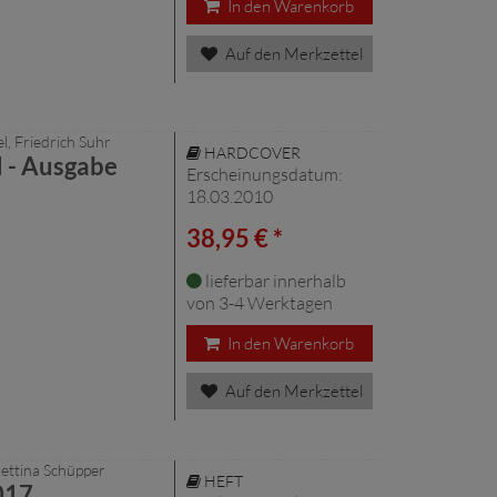
In den Warenkorb
Auf den Merkzettel
l, Friedrich Suhr
HARDCOVER
 - Ausgabe
Erscheinungsdatum:
18.03.2010
38,95 € *
lieferbar innerhalb
von 3-4 Werktagen
In den Warenkorb
Auf den Merkzettel
Bettina Schüpper
HEFT
017