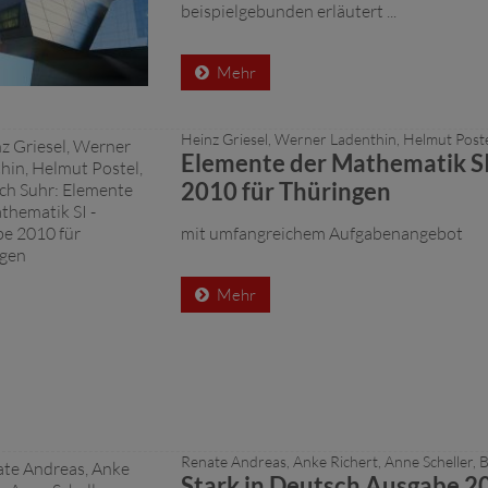
beispielgebunden erläutert ...
Mehr
Heinz Griesel, Werner Ladenthin, Helmut Poste
Elemente der Mathematik SI
2010 für Thüringen
mit umfangreichem Aufgabenangebot
Mehr
Renate Andreas, Anke Richert, Anne Scheller, 
Stark in Deutsch Ausgabe 2