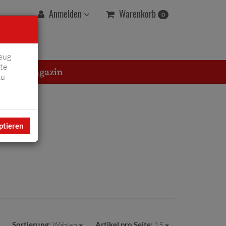
Warenkorb
Anmelden
0
eug
te
erton Magazin
zu
ptieren
Sortierung:
Wählen
Artikel pro Seite:
15