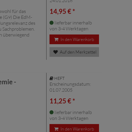
24.01.2018
14,95 € *
wohl für das
e (G9) Die EdM-
lieferbar innerhalb
dungsrelevanz des
von 3-4 Werktagen
u Sachproblemen.
en überwiegend
In den Warenkorb
Auf den Merkzettel
HEFT
emie -
Erscheinungsdatum:
01.07.2005
11,25 € *
lieferbar innerhalb
von 3-4 Werktagen
In den Warenkorb