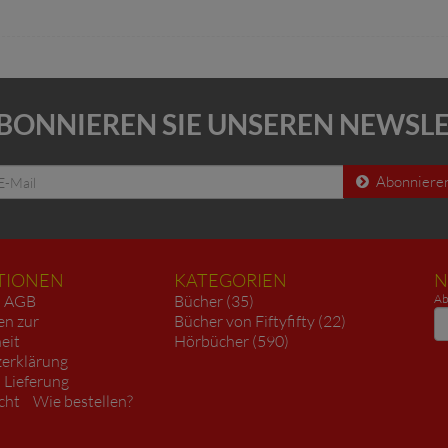
BONNIEREN SIE UNSEREN NEWSL
Abonniere
TIONEN
KATEGORIEN
N
AGB
Bücher (35)
Ab
N
en zur
Bücher von Fiftyfifty (22)
heit
Hörbücher (590)
erklärung
 Lieferung
cht
Wie bestellen?