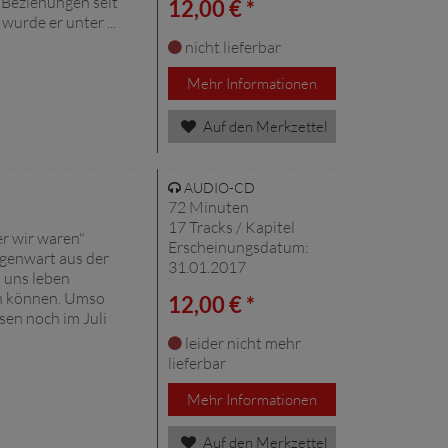
 Beziehungen seit
12,00 € *
urde er unter ...
nicht lieferbar
Mehr Informationen
Auf den Merkzettel
AUDIO-CD
72 Minuten
17 Tracks / Kapitel
er wir waren"
Erscheinungsdatum:
egenwart aus der
31.01.2017
h uns leben
en können. Umso
12,00 € *
sen noch im Juli
leider nicht mehr
lieferbar
Mehr Informationen
Auf den Merkzettel