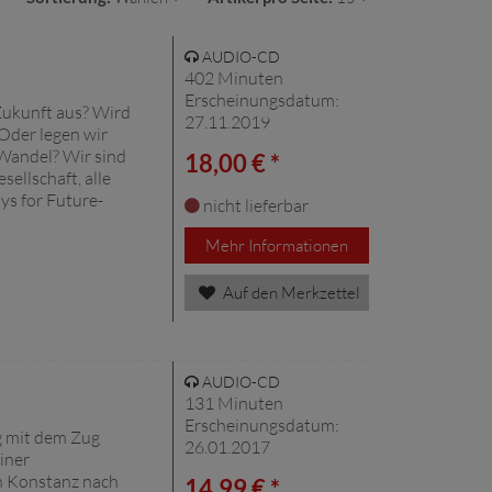
AUDIO-CD
402 Minuten
Erscheinungsdatum:
Zukunft aus? Wird
27.11.2019
Oder legen wir
 Wandel? Wir sind
18,00 € *
sellschaft, alle
ys for Future-
nicht lieferbar
Mehr Informationen
Auf den Merkzettel
AUDIO-CD
131 Minuten
Erscheinungsdatum:
g mit dem Zug
26.01.2017
iner
n Konstanz nach
14,99 € *