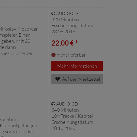
AUDIO-CD
420 Minuten
Erscheinungsdatum:
iroslav Klose war
28.08.2019
mspieler. Einen
r geben: Mit 20
22,00 € *
rde dann
Geschichte der ...
nicht lieferbar
Mehr Informationen
Auf den Merkzettel
AUDIO-CD
840 Minuten
109 Tracks / Kapitel
Yücel im
Erscheinungsdatum:
i Istanbul gefangen
28.10.2020
g sorgte für die