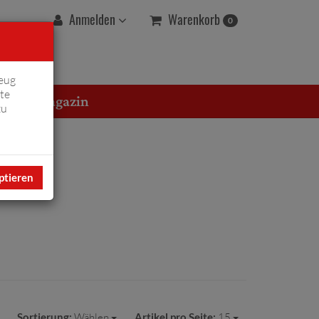
Warenkorb
Anmelden
0
eug
te
erton Magazin
zu
ptieren
Sortierung:
Wählen
Artikel pro Seite:
15