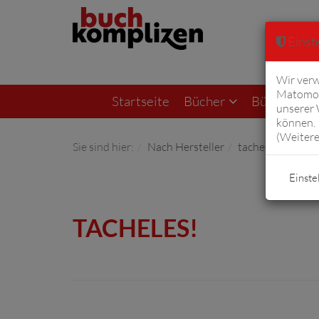
Einste
Wir verw
Matomo 
Startseite
Bücher
Bücher von F
unserer
können. 
(
Weitere
Sie sind hier:
Nach Hersteller
tacheles!
Einste
TACHELES!