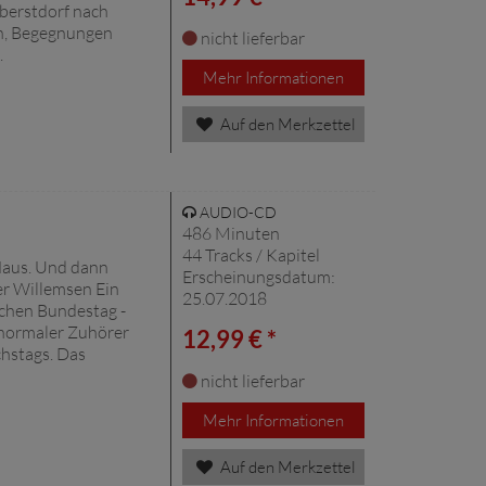
berstdorf nach
n, Begegnungen
nicht lieferbar
.
Mehr Informationen
Auf den Merkzettel
AUDIO-CD
486 Minuten
44 Tracks / Kapitel
 Haus. Und dann
Erscheinungsdatum:
er Willemsen Ein
25.07.2018
schen Bundestag -
 normaler Zuhörer
12,99 € *
chstags. Das
nicht lieferbar
Mehr Informationen
Auf den Merkzettel