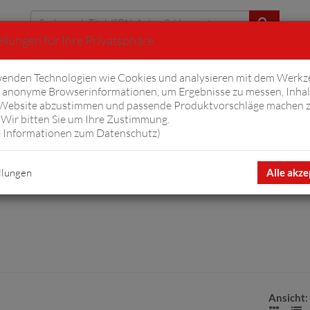
llungen für Ihre Privatsphäre
Erweiterte Suche
enden Technologien wie Cookies und analysieren mit dem Werkz
anonyme Browserinformationen, um Ergebnisse zu messen, Inhal
iftyfifty
Hörbücher
Komplizen
Ov
 Website abzustimmen und passende Produktvorschläge machen 
Wir bitten Sie um Ihre Zustimmung.
 Informationen zum Datenschutz
)
llungen
Alle akze
Ansicht: