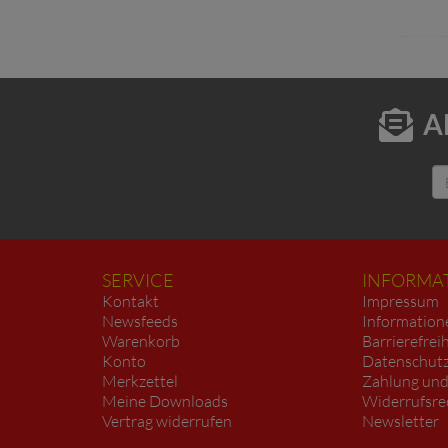
A
SERVICE
INFORMA
Kontakt
Impressum
Newsfeeds
Information
Warenkorb
Barrierefrei
Konto
Datenschutz
Merkzettel
Zahlung und
Meine Downloads
Widerrufsre
Vertrag widerrufen
Newsletter