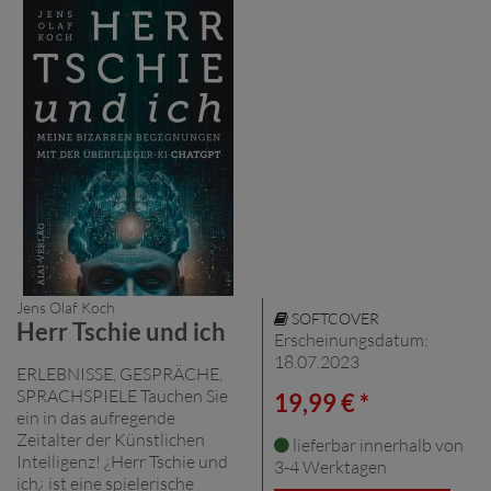
Jens Olaf Koch
SOFTCOVER
Herr Tschie und ich
Erscheinungsdatum:
18.07.2023
ERLEBNISSE, GESPRÄCHE,
SPRACHSPIELE Tauchen Sie
19,99 € *
ein in das aufregende
Zeitalter der Künstlichen
lieferbar innerhalb von
Intelligenz! ¿Herr Tschie und
3-4 Werktagen
ich¿ ist eine spielerische