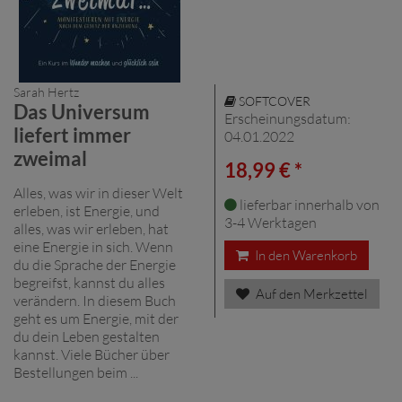
Sarah Hertz
SOFTCOVER
Das Universum
Erscheinungsdatum:
liefert immer
04.01.2022
zweimal
18,99 € *
Alles, was wir in dieser Welt
lieferbar innerhalb von
erleben, ist Energie, und
3-4 Werktagen
alles, was wir erleben, hat
eine Energie in sich. Wenn
In den Warenkorb
du die Sprache der Energie
begreifst, kannst du alles
Auf den Merkzettel
verändern. In diesem Buch
geht es um Energie, mit der
du dein Leben gestalten
kannst. Viele Bücher über
Bestellungen beim ...