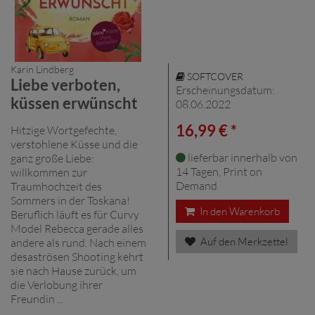
Karin Lindberg
SOFTCOVER
Liebe verboten,
Erscheinungsdatum:
küssen erwünscht
08.06.2022
16,99 € *
Hitzige Wortgefechte,
verstohlene Küsse und die
lieferbar innerhalb von
ganz große Liebe:
14 Tagen, Print on
willkommen zur
Demand
Traumhochzeit des
Sommers in der Toskana!
In den Warenkorb
Beruflich läuft es für Curvy
Model Rebecca gerade alles
Auf den Merkzettel
andere als rund. Nach einem
desaströsen Shooting kehrt
sie nach Hause zurück, um
die Verlobung ihrer
Freundin ...