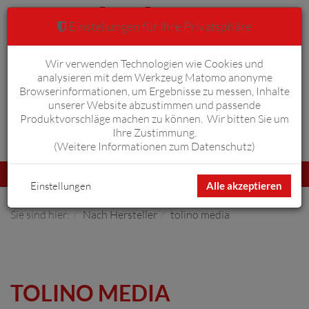
Einstellungen für Ihre Privatsphäre
Wir verwenden Technologien wie Cookies und
Warenkorb
Anmelden
0
analysieren mit dem Werkzeug Matomo anonyme
Browserinformationen, um Ergebnisse zu messen, Inhalte
unserer Website abzustimmen und passende
Produktvorschläge machen zu können. Wir bitten Sie um
Ihre Zustimmung.
Erweiterte Suche
(
Weitere Informationen zum Datenschutz
)
Navigation
Menü
umschalten
Einstellungen
Alle akzeptieren
Sie sind hier:
Nach Hersteller
tolino media
TOLINO MEDIA