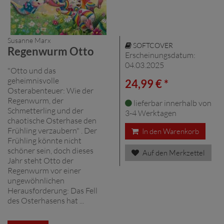
Susanne Marx
SOFTCOVER
Regenwurm Otto
Erscheinungsdatum:
04.03.2025
"Otto und das
geheimnisvolle
24,99 € *
Osterabenteuer: Wie der
Regenwurm, der
lieferbar innerhalb von
Schmetterling und der
3-4 Werktagen
chaotische Osterhase den
Frühling verzaubern" . Der
In den Warenkorb
Frühling könnte nicht
schöner sein, doch dieses
Auf den Merkzettel
Jahr steht Otto der
Regenwurm vor einer
ungewöhnlichen
Herausforderung: Das Fell
des Osterhasens hat ...