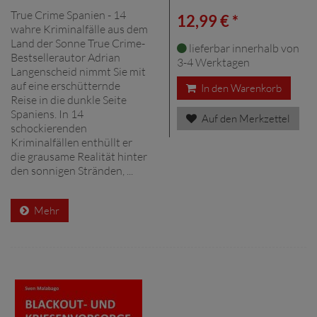
True Crime Spanien - 14
12,99 € *
wahre Kriminalfälle aus dem
Land der Sonne True Crime-
lieferbar innerhalb von
Bestsellerautor Adrian
3-4 Werktagen
Langenscheid nimmt Sie mit
auf eine erschütternde
In den Warenkorb
Reise in die dunkle Seite
Spaniens. In 14
Auf den Merkzettel
schockierenden
Kriminalfällen enthüllt er
die grausame Realität hinter
den sonnigen Stränden, ...
Mehr