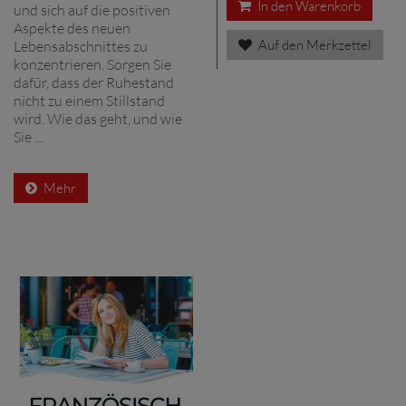
In den Warenkorb
und sich auf die positiven
Aspekte des neuen
Auf den Merkzettel
Lebensabschnittes zu
konzentrieren. Sorgen Sie
dafür, dass der Ruhestand
nicht zu einem Stillstand
wird. Wie das geht, und wie
Sie ...
Mehr