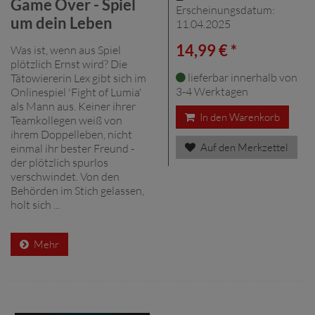
Game Over - Spiel
Erscheinungsdatum:
um dein Leben
11.04.2025
14,99 € *
Was ist, wenn aus Spiel
plötzlich Ernst wird? Die
lieferbar innerhalb von
Tätowiererin Lex gibt sich im
3-4 Werktagen
Onlinespiel 'Fight of Lumia'
als Mann aus. Keiner ihrer
In den Warenkorb
Teamkollegen weiß von
ihrem Doppelleben, nicht
Auf den Merkzettel
einmal ihr bester Freund -
der plötzlich spurlos
verschwindet. Von den
Behörden im Stich gelassen,
holt sich ...
Mehr