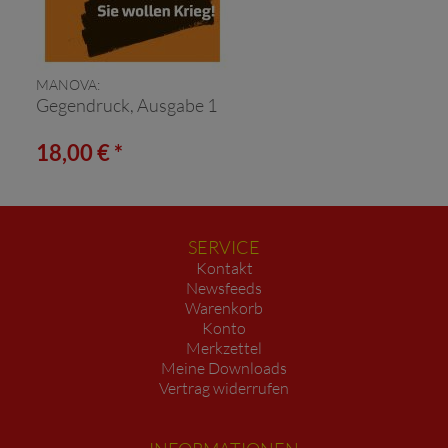
MANOVA:
Gegendruck, Ausgabe 1
18,00 € *
SERVICE
Kontakt
Newsfeeds
Warenkorb
Konto
Merkzettel
Meine Downloads
Vertrag widerrufen