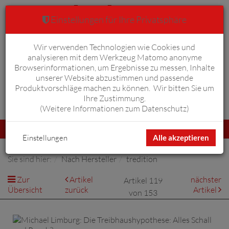
Einstellungen für Ihre Privatsphäre
Wir verwenden Technologien wie Cookies und
Warenkorb
Anmelden
0
analysieren mit dem Werkzeug Matomo anonyme
Browserinformationen, um Ergebnisse zu messen, Inhalte
unserer Website abzustimmen und passende
Produktvorschläge machen zu können. Wir bitten Sie um
Ihre Zustimmung.
Erweiterte Suche
(
Weitere Informationen zum Datenschutz
)
Navigation
Menü
umschalten
Einstellungen
Alle akzeptieren
Sie sind hier:
Nach Hersteller
tredition
Zur
Artikel
nächster
Artikel 119
Übersicht
zurück
Artikel
von 153