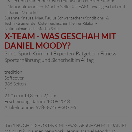
Susanne Knauss
, Mag. Paulus Schwarzacher (Konditions- &
Techniktrainer der Österreichischen Herren-Slalom-
Nationalmannsch,
Martin Selle
X-TEAM - WAS GESCHAH MIT
DANIEL MOODY?
3 in 1: Sport-Krimi mit Experten-Ratgebern Fitness,
Sporternährung und Sicherheit im Alltag
tredition
Softcover
336 Seiten
1
21,0 cm x 14,8 cm x 2,2 cm
Erscheinungsdatum: 10.09.2018
Artikelnummer 978-3-7469-3072-5
3 in 1 BUCH 1: SPORT-KRIMI - WAS GESCHAH MIT DANIEL
MOODY? US Open New York. Tennis. Daniel Moody, 15,