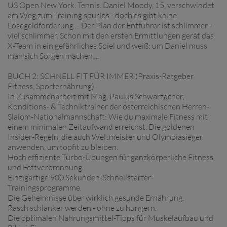
US Open New York. Tennis. Daniel Moody, 15, verschwindet
am Weg zum Training spurlos - doch es gibt keine
Lösegeldforderung ... Der Plan der Entführer ist schlimmer -
viel schlimmer. Schon mit den ersten Ermittlungen gerät das
X-Team in ein gefährliches Spiel und weiß: um Daniel muss
man sich Sorgen machen ...
BUCH 2: SCHNELL FIT FÜR IMMER (Praxis-Ratgeber
Fitness, Sporternährung).
In Zusammenarbeit mit Mag. Paulus Schwarzacher,
Konditions- & Techniktrainer der österreichischen Herren-
Slalom-Nationalmannschaft: Wie du maximale Fitness mit
einem minimalen Zeitaufwand erreichst. Die goldenen
Insider-Regeln, die auch Weltmeister und Olympiasieger
anwenden, um topfit zu bleiben.
Hoch effiziente Turbo-Übungen für ganzkörperliche Fitness
und Fettverbrennung.
Einzigartige 900 Sekunden-Schnellstarter-
Trainingsprogramme.
Die Geheimnisse über wirklich gesunde Ernährung.
Rasch schlanker werden - ohne zu hungern.
Die optimalen Nahrungsmittel-Tipps für Muskelaufbau und