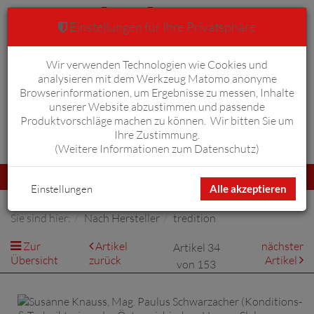
Einstellungen für Ihre Privatsphäre
Wir verwenden Technologien wie Cookies und
Warenkorb
Anmelden
0
analysieren mit dem Werkzeug Matomo anonyme
Browserinformationen, um Ergebnisse zu messen, Inhalte
unserer Website abzustimmen und passende
Produktvorschläge machen zu können. Wir bitten Sie um
Ihre Zustimmung.
Erweiterte Suche
(
Weitere Informationen zum Datenschutz
)
Navigation
Menü
umschalten
Einstellungen
Alle akzeptieren
Sie sind hier:
Nach Hersteller
tredition
Zur
Artikel
nächster
Artikel 34
Übersicht
zurück
Artikel
von 153