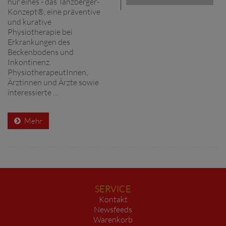
nur eines - das Tanzberger-
Konzept®, eine präventive
und kurative
Physiotherapie bei
Erkrankungen des
Beckenbodens und
Inkontinenz.
PhysiotherapeutInnen,
Ärztinnen und Ärzte sowie
interessierte ...
Mehr
SERVICE
Kontakt
Newsfeeds
Warenkorb