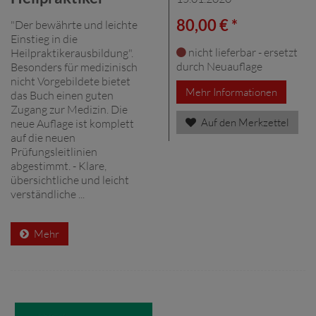
80,00 € *
"Der bewährte und leichte
Einstieg in die
nicht lieferbar - ersetzt
Heilpraktikerausbildung".
durch Neuauflage
Besonders für medizinisch
nicht Vorgebildete bietet
Mehr Informationen
das Buch einen guten
Zugang zur Medizin. Die
Auf den Merkzettel
neue Auflage ist komplett
auf die neuen
Prüfungsleitlinien
abgestimmt. - Klare,
übersichtliche und leicht
verständliche ...
Mehr