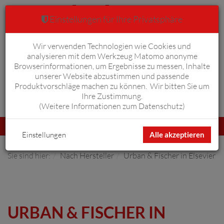
Einstellungen für Ihre Privatsphäre
Wir verwenden Technologien wie Cookies und
Warenkorb
Anmelden
0
analysieren mit dem Werkzeug Matomo anonyme
Browserinformationen, um Ergebnisse zu messen, Inhalte
unserer Website abzustimmen und passende
Produktvorschläge machen zu können. Wir bitten Sie um
Ihre Zustimmung.
Erweiterte Suche
(
Weitere Informationen zum Datenschutz
)
Navigation
Menü
umschalten
Einstellungen
Alle akzeptieren
Sie sind hier:
Nach Hersteller
Urban & Fischer in Elsevier
URBAN & FISCHER IN