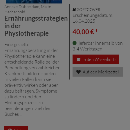
Anneke Dubbeldam, Malte
SOFTCOVER
Herberhold
Erscheinungsdatum:
Ernährungsstrategien
16.04.2025
in der
40,00 € *
Physiotherapie
lieferbar innerhalb von
Eine gezielte
3-4 Werktagen
Ernährungsberatung in der
Physiotherapie kann eine
In den Warenkorb
entscheidende Rolle bei der
Behandlung von zahlreichen
Auf den Merkzettel
Krankheitsbildern spielen.
In vielen Fällen kann sie
präventiv wirken oder aber
dazu beitragen, Symptome
zu lindern und den
Heilungsprozess zu
beschleunigen. Ziel des
Buches ...