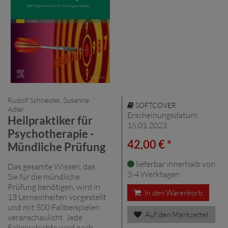
Rudolf Schneider, Susanne
SOFTCOVER
Adler
Erscheinungsdatum:
Heilpraktiker für
16.01.2023
Psychotherapie -
42,00 € *
Mündliche Prüfung
lieferbar innerhalb von
Das gesamte Wissen, das
3-4 Werktagen
Sie für die mündliche
Prüfung benötigen, wird in
In den Warenkorb
13 Lerneinheiten vorgestellt
und mit 500 Fallbeispielen
Auf den Merkzettel
veranschaulicht. Jede
Fallgeschichte wird nach