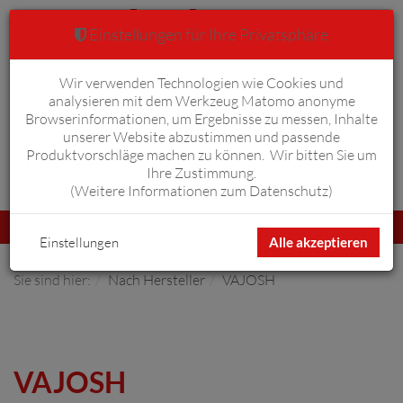
Einstellungen für Ihre Privatsphäre
Wir verwenden Technologien wie Cookies und
Warenkorb
Anmelden
0
analysieren mit dem Werkzeug Matomo anonyme
Browserinformationen, um Ergebnisse zu messen, Inhalte
unserer Website abzustimmen und passende
Produktvorschläge machen zu können. Wir bitten Sie um
Ihre Zustimmung.
Erweiterte Suche
(
Weitere Informationen zum Datenschutz
)
Navigation
Menü
umschalten
Einstellungen
Alle akzeptieren
Sie sind hier:
Nach Hersteller
VAJOSH
VAJOSH