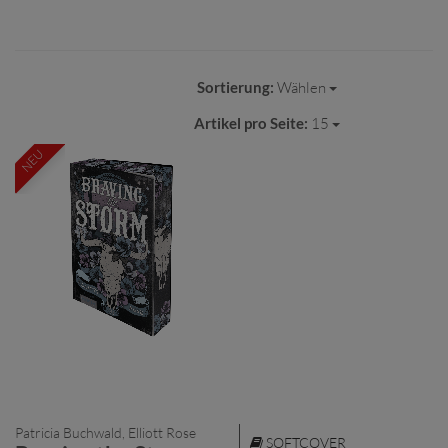
Sortierung:
Wählen
Artikel pro Seite:
15
NEU
Patricia Buchwald, Elliott Rose
SOFTCOVER