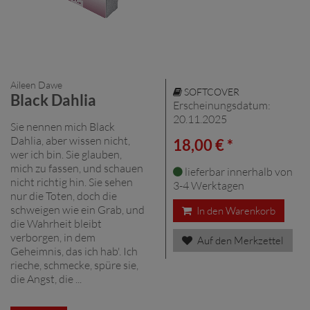
Aileen Dawe
SOFTCOVER
Black Dahlia
Erscheinungsdatum:
20.11.2025
Sie nennen mich Black
Dahlia, aber wissen nicht,
18,00 € *
wer ich bin. Sie glauben,
mich zu fassen, und schauen
lieferbar innerhalb von
nicht richtig hin. Sie sehen
3-4 Werktagen
nur die Toten, doch die
schweigen wie ein Grab, und
In den Warenkorb
die Wahrheit bleibt
verborgen, in dem
Auf den Merkzettel
Geheimnis, das ich hab'. Ich
rieche, schmecke, spüre sie,
die Angst, die ...