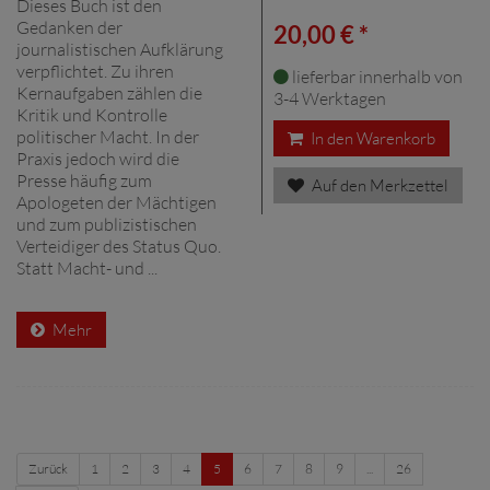
Dieses Buch ist den
Gedanken der
20,00 € *
journalistischen Aufklärung
verpflichtet. Zu ihren
lieferbar innerhalb von
Kernaufgaben zählen die
3-4 Werktagen
Kritik und Kontrolle
politischer Macht. In der
In den Warenkorb
Praxis jedoch wird die
Presse häufig zum
Auf den Merkzettel
Apologeten der Mächtigen
und zum publizistischen
Verteidiger des Status Quo.
Statt Macht- und ...
Mehr
Zurück
1
2
3
4
5
6
7
8
9
...
26