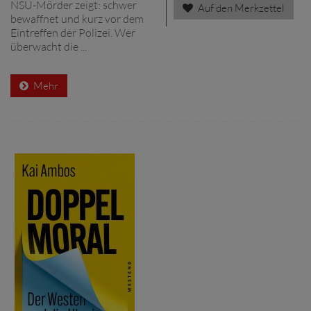
NSU-Mörder zeigt: schwer
Auf den Merkzettel
bewaffnet und kurz vor dem
Eintreffen der Polizei. Wer
überwacht die ...
Mehr