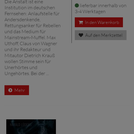
Die Anstalt ist eine
lieferbar innerhalb von
Institution im deutschen
3-4 Werktagen
Fernsehen: Anlaufstelle für
Andersdenkende,
In den Warenkorb
Rettungsanker für Rebellen
und das Medium für
Auf den Merkzettel
Mainstream-Muffel. Max
Uthoff, Claus von Wagner
und ihr Redakteur und
Mitautor Dietrich Krauß
wollen Stimme sein für
Unerhörtes und
Ungehörtes. Bei der ...
Mehr