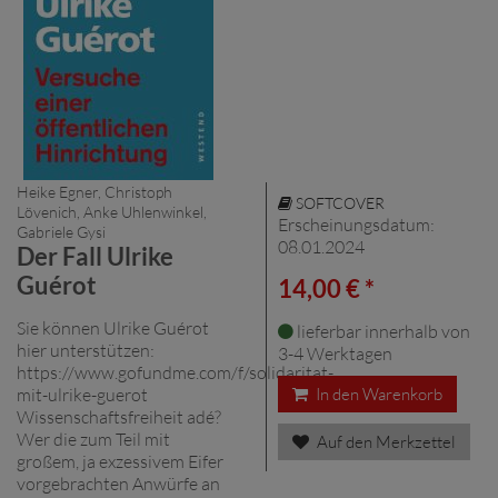
Heike Egner, Christoph
SOFTCOVER
Lövenich, Anke Uhlenwinkel,
Erscheinungsdatum:
Gabriele Gysi
08.01.2024
Der Fall Ulrike
Guérot
14,00 € *
Sie können Ulrike Guérot
lieferbar innerhalb von
hier unterstützen:
3-4 Werktagen
https://www.gofundme.com/f/solidaritat-
mit-ulrike-guerot
In den Warenkorb
Wissenschaftsfreiheit adé?
Wer die zum Teil mit
Auf den Merkzettel
großem, ja exzessivem Eifer
vorgebrachten Anwürfe an