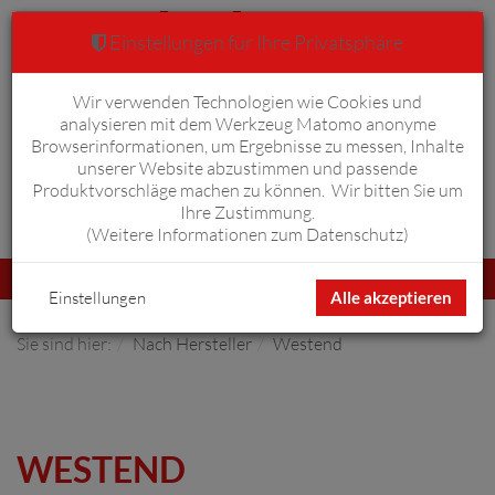
Einstellungen für Ihre Privatsphäre
Wir verwenden Technologien wie Cookies und
Warenkorb
Anmelden
0
analysieren mit dem Werkzeug Matomo anonyme
Browserinformationen, um Ergebnisse zu messen, Inhalte
unserer Website abzustimmen und passende
Produktvorschläge machen zu können. Wir bitten Sie um
Ihre Zustimmung.
Erweiterte Suche
(
Weitere Informationen zum Datenschutz
)
Navigation
Menü
umschalten
Einstellungen
Alle akzeptieren
Sie sind hier:
Nach Hersteller
Westend
WESTEND