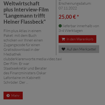
Weltwirtschaft
Erscheinungsdatum:
07.11.2022
plus Interview-Film
"Langemann trifft
25,00 € *
Heiner Flassbeck"
lieferbar innerhalb von
3-4 Werktagen
Film plus Atlas in einem
Paket: mit dem Buch
In den Warenkorb
schicken wir Ihnen einen
Zugangscode für einen
Auf den Merkzettel
Gratisdownload in der
Mediathek
clubderklarenworte.media.video.taxi
Der Film: Er war
Staatssekretär und Berater
des Finanzministers Oskar
Lafontaine im Kabinett
Schröder. Der ...
Mehr