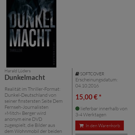
Harald Lüders
SOFTCOVER
Dunkelmacht
Erscheinungsdatum:
04.10.2016
Realität im Thriller-Format:
Dunkel-Deutschland von
15,00 € *
seiner finstersten Seite Dem
Fernseh-Journalisten
lieferbar innerhalb von
»Mitch« Berger wird
3-4 Werktagen
anonym eine DVD
zugespielt, die Bilder aus
In den Warenkorb
dem Wohnmobil der beiden