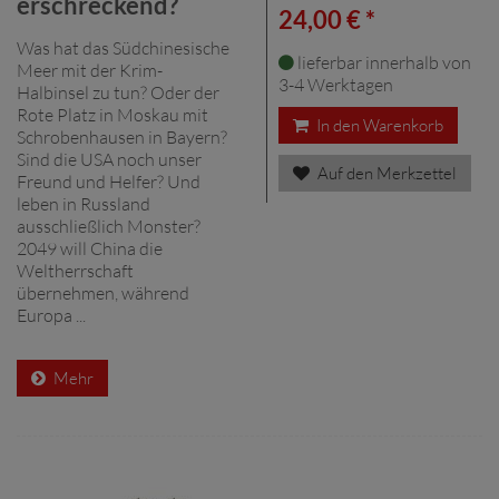
erschreckend?
24,00 € *
Was hat das Südchinesische
lieferbar innerhalb von
Meer mit der Krim-
3-4 Werktagen
Halbinsel zu tun? Oder der
Rote Platz in Moskau mit
In den Warenkorb
Schrobenhausen in Bayern?
Sind die USA noch unser
Auf den Merkzettel
Freund und Helfer? Und
leben in Russland
ausschließlich Monster?
2049 will China die
Weltherrschaft
übernehmen, während
Europa ...
Mehr