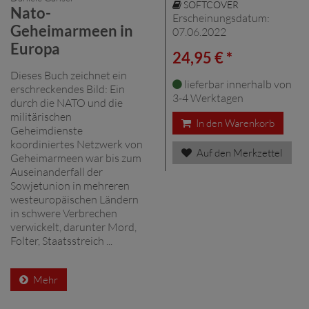
SOFTCOVER
Nato-
Erscheinungsdatum:
Geheimarmeen in
07.06.2022
Europa
24,95 € *
Dieses Buch zeichnet ein
lieferbar innerhalb von
erschreckendes Bild: Ein
3-4 Werktagen
durch die NATO und die
militärischen
In den Warenkorb
Geheimdienste
koordiniertes Netzwerk von
Auf den Merkzettel
Geheimarmeen war bis zum
Auseinanderfall der
Sowjetunion in mehreren
westeuropäischen Ländern
in schwere Verbrechen
verwickelt, darunter Mord,
Folter, Staatsstreich ...
Mehr