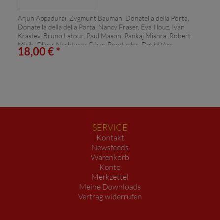
Arjun Appadurai, Zygmunt Bauman, Donatella della Porta,
Donatella della della Porta, Nancy Fraser, Eva Illouz, Ivan
Krastev, Bruno Latour, Paul Mason, Pankaj Mishra, Robert
Misik, Oliver Nachtwey, César Rendueles, David Van
18,00 € *
Reybrouck, Wolfgang Streeck, David Van Reybrouck, David
Van Van Reybrouck, Slavoj Žižek, Heinrich Geiselberger:
Die große Regression
SERVICE
Kontakt
Newsfeeds
Warenkorb
Konto
Merkzettel
Meine Downloads
Vertrag widerrufen