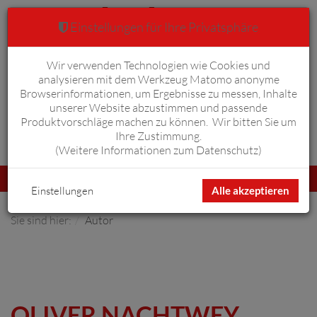
Einstellungen für Ihre Privatsphäre
Wir verwenden Technologien wie Cookies und
Warenkorb
Anmelden
0
analysieren mit dem Werkzeug Matomo anonyme
Browserinformationen, um Ergebnisse zu messen, Inhalte
unserer Website abzustimmen und passende
Produktvorschläge machen zu können. Wir bitten Sie um
Ihre Zustimmung.
Erweiterte Suche
(
Weitere Informationen zum Datenschutz
)
Navigation
Menü
umschalten
Einstellungen
Alle akzeptieren
Sie sind hier:
Autor
OLIVER NACHTWEY