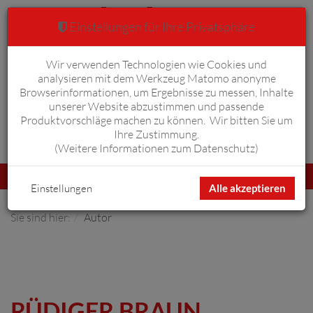
Einstellungen für Ihre Privatsphäre
Wir verwenden Technologien wie Cookies und
Warenkorb
Anmelden
0
analysieren mit dem Werkzeug Matomo anonyme
Browserinformationen, um Ergebnisse zu messen, Inhalte
unserer Website abzustimmen und passende
Produktvorschläge machen zu können. Wir bitten Sie um
Ihre Zustimmung.
Erweiterte Suche
(
Weitere Informationen zum Datenschutz
)
Navigation
Menü
umschalten
Einstellungen
Alle akzeptieren
Sie sind hier:
Autor
RÜDIGER BRAUN