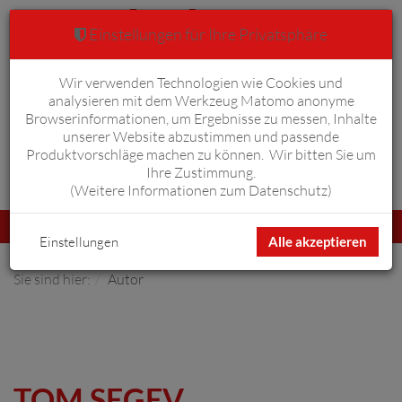
Einstellungen für Ihre Privatsphäre
Wir verwenden Technologien wie Cookies und
Warenkorb
Anmelden
0
analysieren mit dem Werkzeug Matomo anonyme
Browserinformationen, um Ergebnisse zu messen, Inhalte
unserer Website abzustimmen und passende
Produktvorschläge machen zu können. Wir bitten Sie um
Ihre Zustimmung.
Erweiterte Suche
(
Weitere Informationen zum Datenschutz
)
Navigation
Menü
umschalten
Einstellungen
Alle akzeptieren
Sie sind hier:
Autor
TOM SEGEV