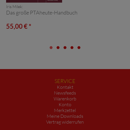
Iris Milek:
Das große PTAheute-Handbuch
55,00 € *
SERVICE
Kontakt
Newsfeeds
Warenkorb
Konto
Merkzettel
Meine Downloads
Vertrag widerrufen