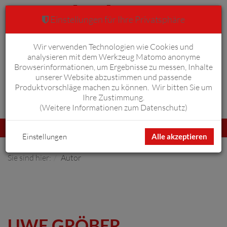
Einstellungen für Ihre Privatsphäre
Wir verwenden Technologien wie Cookies und
Warenkorb
Anmelden
0
analysieren mit dem Werkzeug Matomo anonyme
Browserinformationen, um Ergebnisse zu messen, Inhalte
unserer Website abzustimmen und passende
Produktvorschläge machen zu können. Wir bitten Sie um
Ihre Zustimmung.
Erweiterte Suche
(
Weitere Informationen zum Datenschutz
)
Navigation
Menü
umschalten
Einstellungen
Alle akzeptieren
Sie sind hier:
Autor
UWE GRÖBER