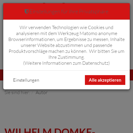
Einstellungen für Ihre Privatsphäre
Wir verwenden Technologien wie Cookies und
Warenkorb
Anmelden
0
analysieren mit dem Werkzeug Matomo anonyme
Browserinformationen, um Ergebnisse zu messen, Inhalte
unserer Website abzustimmen und passende
Produktvorschläge machen zu können. Wir bitten Sie um
Ihre Zustimmung.
Erweiterte Suche
(
Weitere Informationen zum Datenschutz
)
Navigation
Menü
umschalten
Einstellungen
Alle akzeptieren
Sie sind hier:
Autor
WILHELM DOMKE-