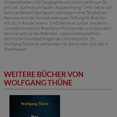
Wissenschaften und Geographie und promovierte zum Dr.
phil. mit „summa cum laude“ (Auszeichnung). 1986 ließ er sich
beim Landesamt beurlauben und begann eine Tätigkeit als
Repräsentant der Konrad-Adenauer-Stiftung für Brasilien
mit Sitz in Rio de Janeiro. 1990 kehrte er zurück, wurde ins
Umweltministerium Rheinland-Pfalz berufen und übernahm
dort die Leitung des Referates „Naturwissenschaftlich-
technische Grundsatzfragen der Umweltpolitik“. Dr.
Wolfgang Thüne ist verheiratet, hat drei Kinder und lebt in
Rheinhessen.
WEITERE BÜCHER VON
WOLFGANG THÜNE