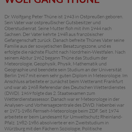
Dr. Wolfgang Peter Thüne ist 1943 in Ostpreußen geboren.
Sein Vater war ostpreußischer Gutsbesitzer und
Oberstudienrat. Seine Mutter floh mit ihm 1944 nach
Sachsen. Der Vater kehrte 1948 aus französischer
Gefangenschaft zurück. Danach befreite Thünes Vater seine
Familie aus der sowjetischen Besatzungszone, und es
erfolgte die nächste Flucht nach Nordrhein-Westfalen. Nach
seinem Abitur 1962 begann Thüne das Studium der
Meteorologie, Geophysik, Physik, Mathematik und
Geographie und beendete sein Studium an der Universität
Berlin 1967 mit einem sehr guten Diplom in Meteorologie. Im
Anschluss arbeitete er zunächst beim Wetteramt Frankfurt
und war ab 1968 Referendar des Deutschen Wetterdienstes
(DWD). 1969 folgte das 2. Staatsexamen zum
Wetterdienstassessor. Danach war er Meteorologe in der
Analysen- und Vorhersagezentrale des DWD. Nebenbei war
er 1971-1986 Fernseh-Meteorologe beim ZDF. Seit 1974
arbeitete er beim Landesamt für Umweltschutz Rheinland-
Pfalz. 1982-1986 absolvierte er ein Zweitstudium in
Würzburg mit den Fächern Soziologie, Politische