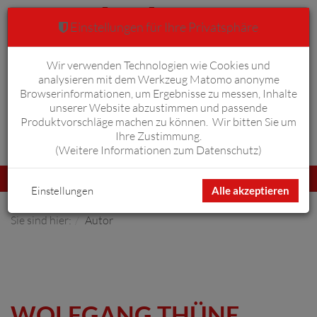
Einstellungen für Ihre Privatsphäre
Wir verwenden Technologien wie Cookies und
Warenkorb
Anmelden
0
analysieren mit dem Werkzeug Matomo anonyme
Browserinformationen, um Ergebnisse zu messen, Inhalte
unserer Website abzustimmen und passende
Produktvorschläge machen zu können. Wir bitten Sie um
Ihre Zustimmung.
Erweiterte Suche
(
Weitere Informationen zum Datenschutz
)
Navigation
Menü
umschalten
Einstellungen
Alle akzeptieren
Sie sind hier:
Autor
WOLFGANG THÜNE