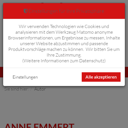
Einstellungen für Ihre Privatsphäre
Wir verwenden Technologien wie Cookies und
Warenkorb
Anmelden
0
analysieren mit dem Werkzeug Matomo anonyme
Browserinformationen, um Ergebnisse zu messen, Inhalte
unserer Website abzustimmen und passende
Produktvorschläge machen zu können. Wir bitten Sie um
Ihre Zustimmung.
Erweiterte Suche
(
Weitere Informationen zum Datenschutz
)
Navigation
Menü
umschalten
Einstellungen
Alle akzeptieren
Sie sind hier:
Autor
ANNE EMMERT