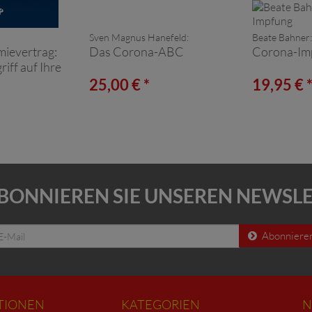
Sven Magnus Hanefeld:
Beate Bahner:
evertrag:
Das Corona-ABC
Corona-Im
riff auf Ihre
25,00 € *
19,95 € 
BONNIEREN SIE UNSEREN NEWSL
Abonniere
TIONEN
KATEGORIEN
N