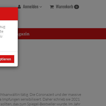
Warenkorb
Anmelden
0
eug
te
erton Magazin
zu
ptieren
chtsanwältin tätig. Die Coronazeit und der massive
Impfungen sensibilisiert. Daher schrieb sie 2021
llten, das zum Spiegel-Bestseller wurde. Im Jahr