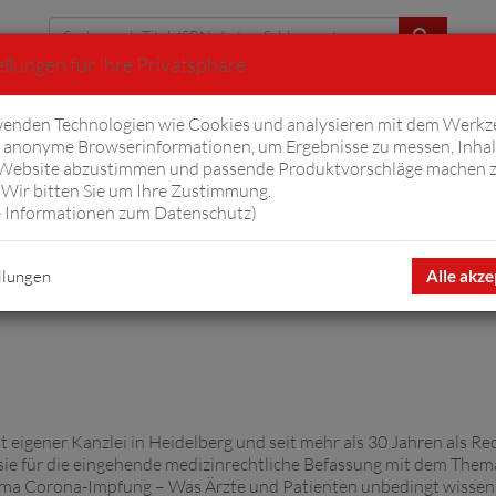
llungen für Ihre Privatsphäre
Erweiterte Suche
enden Technologien wie Cookies und analysieren mit dem Werkz
anonyme Browserinformationen, um Ergebnisse zu messen, Inhal
iftyfifty
Hörbücher
Komplizen
Ov
 Website abzustimmen und passende Produktvorschläge machen 
Wir bitten Sie um Ihre Zustimmung.
 Informationen zum Datenschutz
)
llungen
Alle akze
 eigener Kanzlei in Heidelberg und seit mehr als 30 Jahren als Re
e für die eingehende medizinrechtliche Befassung mit dem Thema 
ma Corona-Impfung – Was Ärzte und Patienten unbedingt wissen so