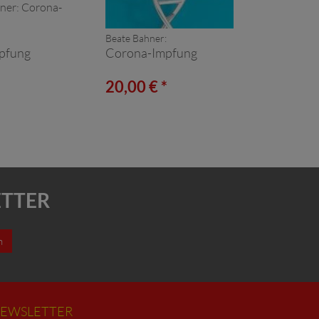
Beate Bahner:
pfung
Corona-Impfung
*
20,00 € *
ETTER
n
EWSLETTER