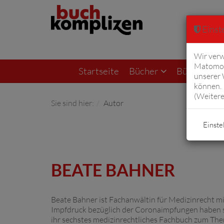
Einste
Wir verw
Matomo 
Startseite
Bücher
Bücher von F
unserer
können. 
(
Weitere
Sie sind hier:
Autor
Einste
BEATE BAHNER
Beate Bahner ist Fachanwältin für Medizinrecht mit
Impfdruck bezüglich der Coronaimpfungen haben si
ihr sechstes medizinrechtliches Fachbuch zum The