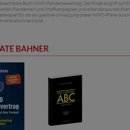
l beachtetes Buch WHO-Pandemievertrag: Der finale Angriff auf Ihr
tweiten Pandemien und Impfkampagnen und einer daraus resultier
ebeispiel für die skrupellose Umsetzung dieser WHO-Pläne durch 
nehin eliminiert sind.
EATE BAHNER