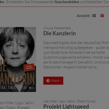
ler
. Entdecken Sie Ihre passende
Geschenkidee
und bestellen Sie
Ansicht:
Ursula Weidenfeld
Die Kanzlerin
Das mächtigste Amt der deutschen Poli
niemand freiwillig aufgegeben - außer A
zum Ende ihrer Amtszeit hat sie hohe
Zustimmungswerte erhalten, immer wied
als Krisenmanagerin bewährt. Und so sc
Deutschen: Angela Merkel ist so ...
Mehr
Joe Miller, Ugur Sahin, Özlem Türeci
Projekt Lightspeed