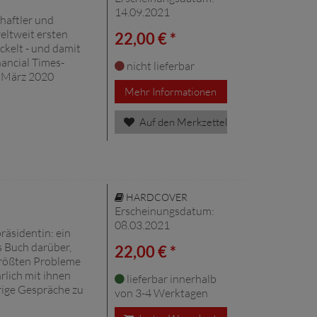
14.09.2021
haftler und
eltweit ersten
22,00 € *
ckelt - und damit
ancial Times-
nicht lieferbar
it März 2020
Mehr Informationen
Auf den Merkzettel
HARDCOVER
Erscheinungsdatum:
08.03.2021
räsidentin: ein
s Buch darüber,
22,00 € *
größten Probleme
rlich mit ihnen
lieferbar innerhalb
rige Gespräche zu
von 3-4 Werktagen