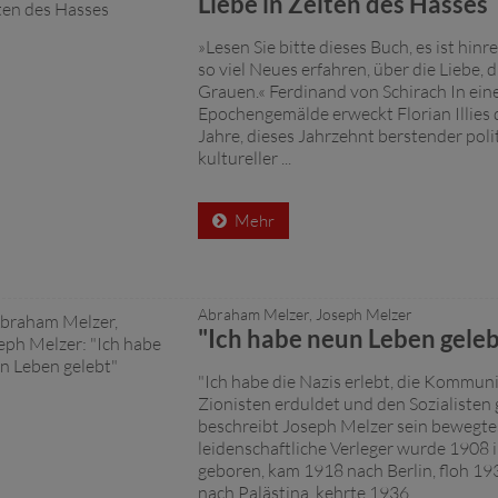
Liebe in Zeiten des Hasses
»Lesen Sie bitte dieses Buch, es ist hinr
so viel Neues erfahren, über die Liebe, 
Grauen.« Ferdinand von Schirach In ein
Epochengemälde erweckt Florian Illies d
Jahre, dieses Jahrzehnt berstender poli
kultureller ...
Mehr
Abraham Melzer, Joseph Melzer
"Ich habe neun Leben geleb
"Ich habe die Nazis erlebt, die Kommuni
Zionisten erduldet und den Sozialisten 
beschreibt Joseph Melzer sein bewegte
leidenschaftliche Verleger wurde 1908 i
geboren, kam 1918 nach Berlin, floh 19
nach Palästina, kehrte 1936 ...