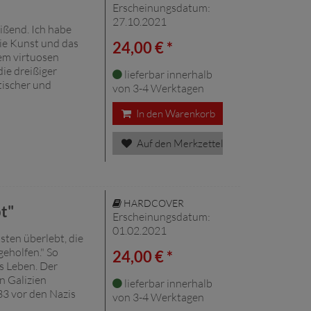
Erscheinungsdatum:
27.10.2021
eißend. Ich habe
die Kunst und das
24,00 € *
em virtuosen
ie dreißiger
lieferbar innerhalb
tischer und
von 3-4 Werktagen
In den Warenkorb
Auf den Merkzettel
HARDCOVER
t"
Erscheinungsdatum:
01.02.2021
sten überlebt, die
geholfen." So
24,00 € *
s Leben. Der
n Galizien
lieferbar innerhalb
33 vor den Nazis
von 3-4 Werktagen