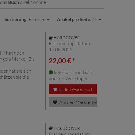
 das
Buch
direkt online!
Sortierung:
Relevanz
Artikel pro Seite:
15
HARDCOVER
Erscheinungsdatum:
17.08.2021
tik hat noch
ngela Merkel. Bis
22,00 € *
er hat sie sich
lieferbar innerhalb
hätzen sie die
von 3-4 Werktagen
In den Warenkorb
Auf den Merkzettel
HARDCOVER
Erscheinungsdatum: