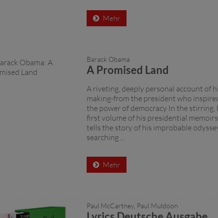
Mehr
Barack Obama
A Promised Land
A riveting, deeply personal account of h
making-from the president who inspired 
the power of democracy In the stirring, 
first volume of his presidential memoi
tells the story of his improbable odys
searching ...
Mehr
Paul McCartney, Paul Muldoon
Lyrics Deutsche Ausgabe