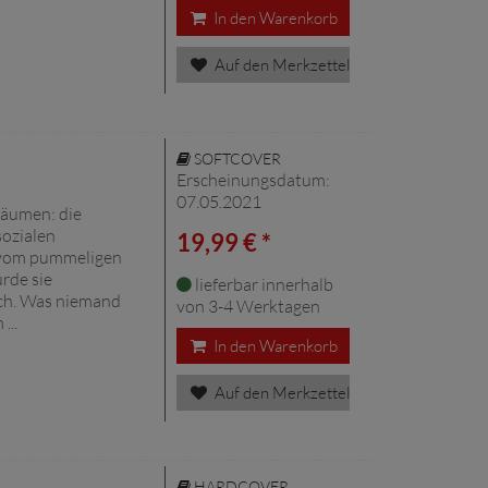
In den Warenkorb
Auf den Merkzettel
SOFTCOVER
Erscheinungsdatum:
07.05.2021
träumen: die
sozialen
19,99 € *
 vom pummeligen
rde sie
lieferbar innerhalb
ich. Was niemand
von 3-4 Werktagen
...
In den Warenkorb
Auf den Merkzettel
HARDCOVER