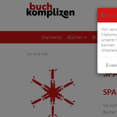
Einste
Wir verw
Matomo 
Startseite
Bücher
Bücher von F
unserer
können. 
(
Weitere
Sie sind hier:
Einste
SP
SPA
Sie suc
Bücher 