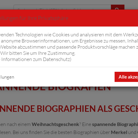
llungen für Ihre Privatsphäre
Erweiterte Suche
enden Technologien wie Cookies und analysieren mit dem Werkz
anonyme Browserinformationen, um Ergebnisse zu messen, Inhal
iftyfifty
Hörbücher
Komplizen
Ov
 Website abzustimmen und passende Produktvorschläge machen 
Wir bitten Sie um Ihre Zustimmung.
 Informationen zum Datenschutz
)
llungen
Alle akze
ANNENDE BIOGRAFIEN
NNENDE BIOGRAPHIEN ALS GESC
hen nach einem
Weihnachtsgeschenk
? Eine
spannende Biograph
lesen. Bei uns finden Sie die besten Biographien über
Merkel
und