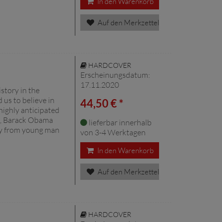
In den Warenkorb
Auf den Merkzettel
HARDCOVER
Erscheinungsdatum:
17.11.2020
istory in the
us to believe in
44,50 € *
highly anticipated
rs, Barack Obama
lieferbar innerhalb
sey from young man
von 3-4 Werktagen
In den Warenkorb
Auf den Merkzettel
HARDCOVER