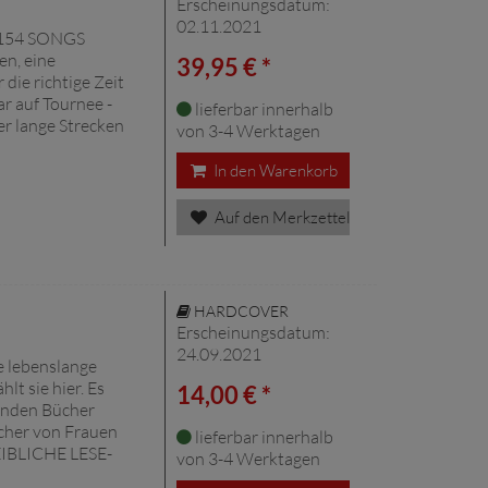
Erscheinungsdatum:
02.11.2021
154 SONGS
en, eine
39,95 € *
 die richtige Zeit
ar auf Tournee -
lieferbar innerhalb
er lange Strecken
von 3-4 Werktagen
In den Warenkorb
Auf den Merkzettel
HARDCOVER
Erscheinungsdatum:
24.09.2021
ne lebenslange
lt sie hier. Es
14,00 € *
tenden Bücher
cher von Frauen
lieferbar innerhalb
BLICHE LESE-
von 3-4 Werktagen