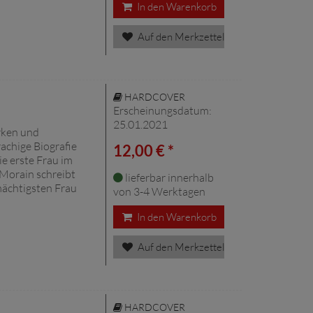
In den Warenkorb
Auf den Merkzettel
HARDCOVER
Erscheinungsdatum:
25.01.2021
rken und
rachige Biografie
12,00 € *
ie erste Frau im
Morain schreibt
lieferbar innerhalb
mächtigsten Frau
von 3-4 Werktagen
In den Warenkorb
Auf den Merkzettel
HARDCOVER