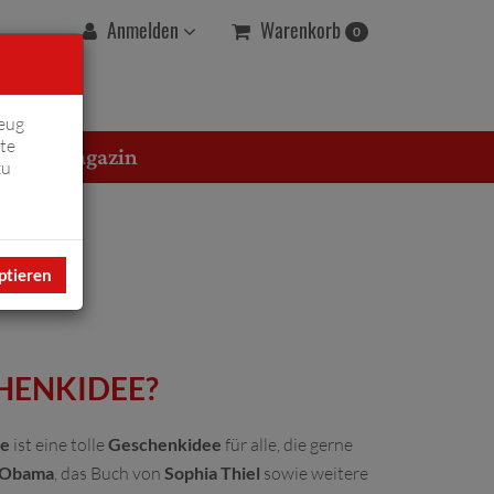
Warenkorb
Anmelden
0
eug
te
erton Magazin
zu
ptieren
HENKIDEE?
ie
ist eine tolle
Geschenkidee
für alle, die gerne
Obama
, das Buch von
Sophia Thiel
sowie weitere