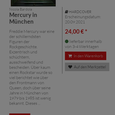
Nicola Bardola
HARDCOVER
Mercury in
Erscheinungsdatum:
München
20.09.2021
24,00 € *
Freddie Mercury war eine
der schillerndsten
lieferbar innerhalb
Figuren der
von 3-4 Werktagen
Rockgeschichte.
Exzentrisch und
In den Warenkorb
schüchtern,
ausschweifend und
Auf den Merkzettel
bescheiden. Über kaum
einen Rockstar wurde so
viel berichtet wie über
den Frontmann von
Queen, doch über seine
Jahre in München von
1979 bis 1985 ist wenig
bekannt. Dieses ...