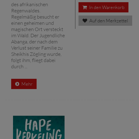
des afrikanischen
In den Warenkorb
Regenwaldes.
Regelmäßig besucht er
Auf den Merkzettel
einen geheimen und
magischen Ort versteckt
im Wald. Der Jugendliche
Abanga, der nach dem
Verlust seiner Familie zu
Sheikhis Zögling wurde,
folgt ihm, fliegt dabei
durch ...
Mehr