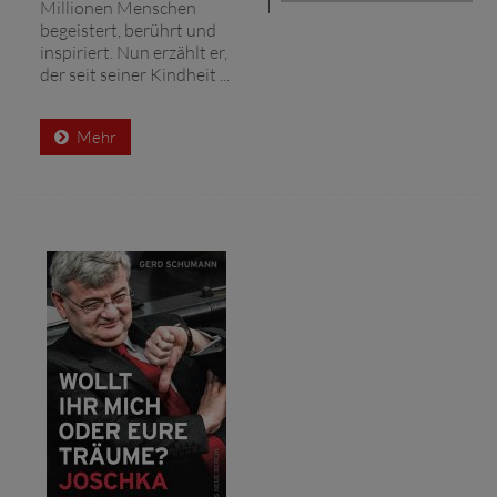
Millionen Menschen
begeistert, berührt und
inspiriert. Nun erzählt er,
der seit seiner Kindheit ...
Mehr