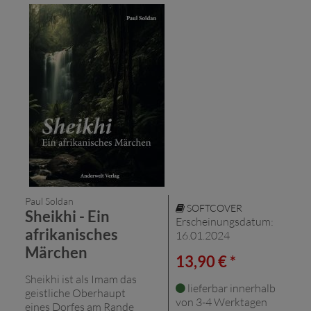
Paul Soldan
SOFTCOVER
Sheikhi - Ein
Erscheinungsdatum:
afrikanisches
16.01.2024
Märchen
13,90 € *
Sheikhi ist als Imam das
lieferbar innerhalb
geistliche Oberhaupt
von 3-4 Werktagen
eines Dorfes am Rande