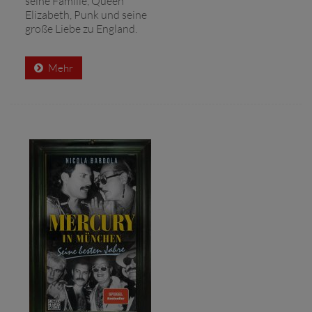
seine Familie, Queen
Elizabeth, Punk und seine
große Liebe zu England.
Mehr