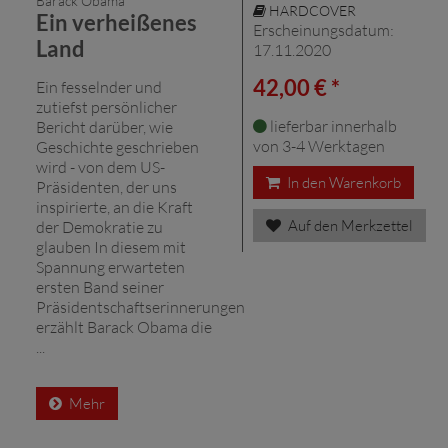
Barack Obama
HARDCOVER
Ein verheißenes
Erscheinungsdatum:
Land
17.11.2020
42,00 € *
Ein fesselnder und
zutiefst persönlicher
lieferbar innerhalb
Bericht darüber, wie
von 3-4 Werktagen
Geschichte geschrieben
wird - von dem US-
In den Warenkorb
Präsidenten, der uns
inspirierte, an die Kraft
Auf den Merkzettel
der Demokratie zu
glauben In diesem mit
Spannung erwarteten
ersten Band seiner
Präsidentschaftserinnerungen
erzählt Barack Obama die
...
Mehr