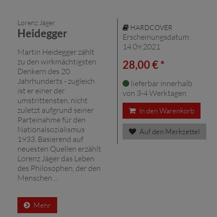
Lorenz Jäger
HARDCOVER
Heidegger
Erscheinungsdatum:
14.09.2021
Martin Heidegger zählt
zu den wirkmächtigsten
28,00 € *
Denkern des 20.
Jahrhunderts - zugleich
lieferbar innerhalb
ist er einer der
von 3-4 Werktagen
umstrittensten, nicht
zuletzt aufgrund seiner
In den Warenkorb
Parteinahme für den
Nationalsozialismus
Auf den Merkzettel
1933. Basierend auf
neuesten Quellen erzählt
Lorenz Jäger das Leben
des Philosophen, der den
Menschen ...
Mehr