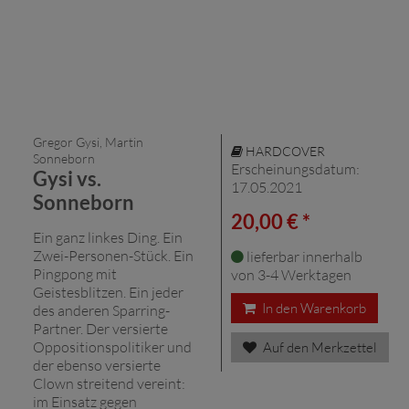
Gregor Gysi, Martin
HARDCOVER
Sonneborn
Erscheinungsdatum:
Gysi vs.
17.05.2021
Sonneborn
20,00 € *
Ein ganz linkes Ding. Ein
Zwei-Personen-Stück. Ein
lieferbar innerhalb
Pingpong mit
von 3-4 Werktagen
Geistesblitzen. Ein jeder
In den Warenkorb
des anderen Sparring-
Partner. Der versierte
Oppositionspolitiker und
Auf den Merkzettel
der ebenso versierte
Clown streitend vereint:
im Einsatz gegen