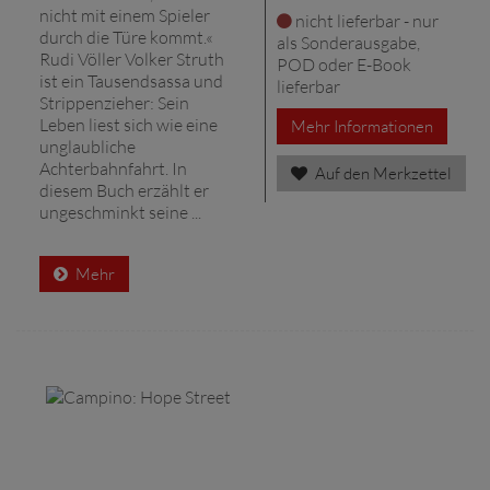
nicht mit einem Spieler
nicht lieferbar - nur
durch die Türe kommt.«
als Sonderausgabe,
Rudi Völler Volker Struth
POD oder E-Book
ist ein Tausendsassa und
lieferbar
Strippenzieher: Sein
Leben liest sich wie eine
Mehr Informationen
unglaubliche
Achterbahnfahrt. In
Auf den Merkzettel
diesem Buch erzählt er
ungeschminkt seine ...
Mehr