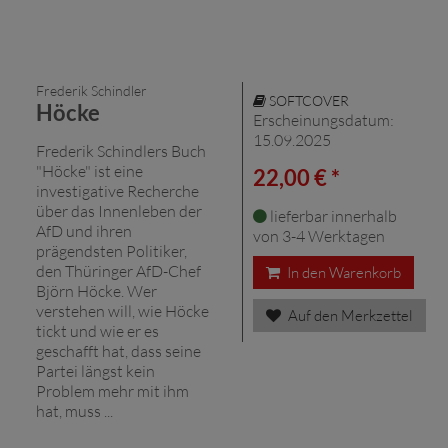
Frederik Schindler
SOFTCOVER
Höcke
Erscheinungsdatum:
15.09.2025
Frederik Schindlers Buch
"Höcke" ist eine
22,00 € *
investigative Recherche
über das Innenleben der
lieferbar innerhalb
AfD und ihren
von 3-4 Werktagen
prägendsten Politiker,
den Thüringer AfD-Chef
In den Warenkorb
Björn Höcke. Wer
verstehen will, wie Höcke
Auf den Merkzettel
tickt und wie er es
geschafft hat, dass seine
Partei längst kein
Problem mehr mit ihm
hat, muss ...