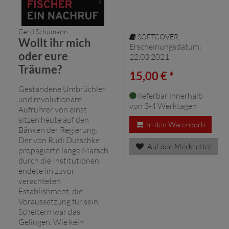
Gerd Schumann
SOFTCOVER
Wollt ihr mich
Erscheinungsdatum:
oder eure
22.03.2021
Träume?
15,00 € *
Gestandene Umbrüchler
lieferbar innerhalb
und revolutionäre
von 3-4 Werktagen
Aufrührer von einst
sitzen heute auf den
In den Warenkorb
Bänken der Regierung.
Der von Rudi Dutschke
Auf den Merkzettel
propagierte lange Marsch
durch die Institutionen
endete im zuvor
verachteten
Establishment, die
Voraussetzung für sein
Scheitern war das
Gelingen. Wie kein