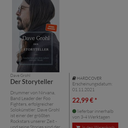
Dave Grohl
HARDCOVER
Der Storyteller
Erscheinungsdatum:
01.11.2021
Drummer von Nirvana,
Band Leader der Foo
22,99 € *
Fighters, erfolgreicher
Solokünstler: Dave Grohl
lieferbar innerhalb
ist einer der größten
von 3-4 Werktagen
Rockstars unserer Zeit -
und seine Stories sind der
In den Warenkorb