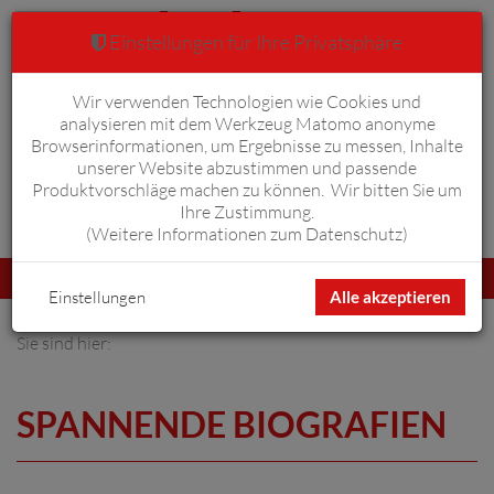
Einstellungen für Ihre Privatsphäre
Wir verwenden Technologien wie Cookies und
Warenkorb
Anmelden
0
analysieren mit dem Werkzeug Matomo anonyme
Browserinformationen, um Ergebnisse zu messen, Inhalte
unserer Website abzustimmen und passende
Produktvorschläge machen zu können. Wir bitten Sie um
Ihre Zustimmung.
Erweiterte Suche
(
Weitere Informationen zum Datenschutz
)
Navigation
Menü
umschalten
Einstellungen
Alle akzeptieren
Sie sind hier:
SPANNENDE BIOGRAFIEN