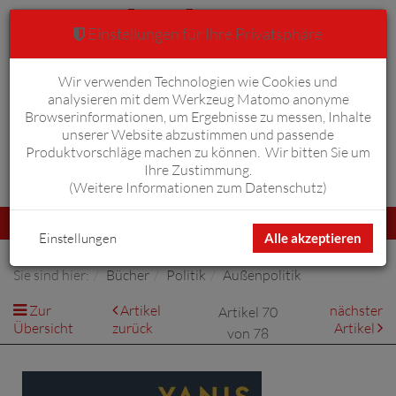
Einstellungen für Ihre Privatsphäre
Wir verwenden Technologien wie Cookies und
Warenkorb
Anmelden
0
analysieren mit dem Werkzeug Matomo anonyme
Browserinformationen, um Ergebnisse zu messen, Inhalte
unserer Website abzustimmen und passende
Produktvorschläge machen zu können. Wir bitten Sie um
Ihre Zustimmung.
Erweiterte Suche
(
Weitere Informationen zum Datenschutz
)
Navigation
Menü
umschalten
Einstellungen
Alle akzeptieren
Sie sind hier:
Bücher
Politik
Außenpolitik
Zur
Artikel
nächster
Artikel 70
Übersicht
zurück
Artikel
von 78