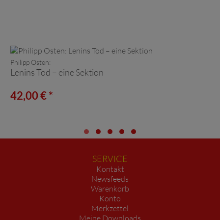
Philipp Osten:
Lenins Tod – eine Sektion
42,00 € *
SERVICE
Kontakt
Newsfeeds
Warenkorb
Konto
Merkzettel
Meine Downloads