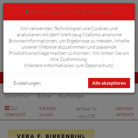
Einstellungen für Ihre Privatsphäre
Wir verwenden Technologien wie Cookies und
Warenkorb
Anmelden
0
analysieren mit dem Werkzeug Matomo anonyme
Browserinformationen, um Ergebnisse zu messen, Inhalte
unserer Website abzustimmen und passende
Produktvorschläge machen zu können. Wir bitten Sie um
Ihre Zustimmung.
Erweiterte Suche
(
Weitere Informationen zum Datenschutz
)
Navigation
Menü
umschalten
Einstellungen
Alle akzeptieren
Sie sind hier:
Bücher
Psychologie
Zur
Artikel
nächster
Artikel 76
Übersicht
zurück
Artikel
von 278