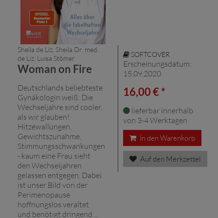
Sheila de Liz, Sheila Dr. med.
SOFTCOVER
de Liz, Luisa Stömer
Erscheinungsdatum:
Woman on Fire
15.09.2020
Deutschlands beliebteste
16,00 € *
Gynäkologin weiß: Die
Wechseljahre sind cooler,
lieferbar innerhalb
als wir glauben!
von 3-4 Werktagen
Hitzewallungen,
Gewichtszunahme,
In den Warenkorb
Stimmungsschwankungen
- kaum eine Frau sieht
Auf den Merkzettel
den Wechseljahren
gelassen entgegen. Dabei
ist unser Bild von der
Perimenopause
hoffnungslos veraltet
und benötigt dringend ...