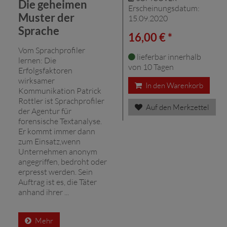
Die geheimen
Erscheinungsdatum:
Muster der
15.09.2020
Sprache
16,00 € *
Vom Sprachprofiler
lieferbar innerhalb
lernen: Die
von 10 Tagen
Erfolgsfaktoren
wirksamer
In den Warenkorb
Kommunikation Patrick
Rottler ist Sprachprofiler
Auf den Merkzettel
der Agentur für
forensische Textanalyse.
Er kommt immer dann
zum Einsatz,wenn
Unternehmen anonym
angegriffen, bedroht oder
erpresst werden. Sein
Auftrag ist es, die Täter
anhand ihrer ...
Mehr