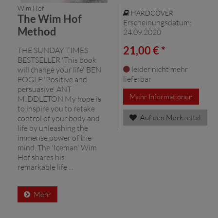
Wim Hof
HARDCOVER
The Wim Hof
Erscheinungsdatum:
Method
24.09.2020
21,00 € *
THE SUNDAY TIMES
BESTSELLER 'This book
leider nicht mehr
will change your life' BEN
lieferbar
FOGLE 'Positive and
persuasive' ANT
Mehr Informationen
MIDDLETON My hope is
to inspire you to retake
Auf den Merkzettel
control of your body and
life by unleashing the
immense power of the
mind. The 'Iceman' Wim
Hof shares his
remarkable life ...
Mehr