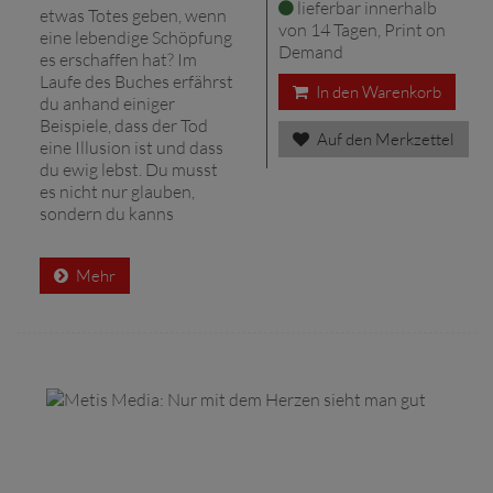
lieferbar innerhalb
etwas Totes geben, wenn
von 14 Tagen, Print on
eine lebendige Schöpfung
Demand
es erschaffen hat? Im
Laufe des Buches erfährst
In den Warenkorb
du anhand einiger
Beispiele, dass der Tod
Auf den Merkzettel
eine Illusion ist und dass
du ewig lebst. Du musst
es nicht nur glauben,
sondern du kanns
Mehr