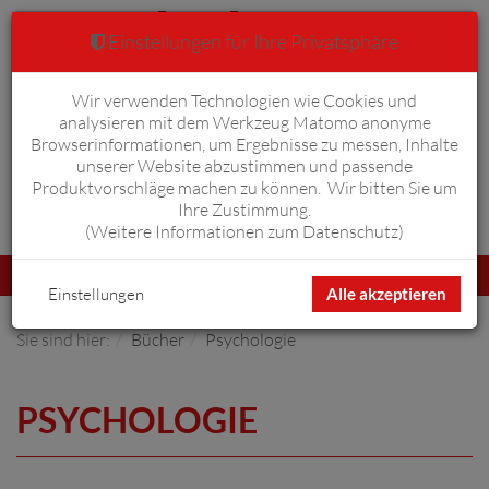
Einstellungen für Ihre Privatsphäre
Wir verwenden Technologien wie Cookies und
Warenkorb
Anmelden
0
analysieren mit dem Werkzeug Matomo anonyme
Browserinformationen, um Ergebnisse zu messen, Inhalte
unserer Website abzustimmen und passende
Produktvorschläge machen zu können. Wir bitten Sie um
Ihre Zustimmung.
Erweiterte Suche
(
Weitere Informationen zum Datenschutz
)
Navigation
Menü
umschalten
Einstellungen
Alle akzeptieren
Sie sind hier:
Bücher
Psychologie
PSYCHOLOGIE