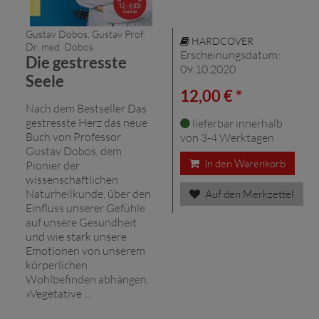
Gustav Dobos, Gustav Prof.
HARDCOVER
Dr. med. Dobos
Erscheinungsdatum:
Die gestresste
09.10.2020
Seele
12,00 € *
Nach dem Bestseller Das
gestresste Herz das neue
lieferbar innerhalb
Buch von Professor
von 3-4 Werktagen
Gustav Dobos, dem
In den Warenkorb
Pionier der
wissenschaftlichen
Naturheilkunde, über den
Auf den Merkzettel
Einfluss unserer Gefühle
auf unsere Gesundheit
und wie stark unsere
Emotionen von unserem
körperlichen
Wohlbefinden abhängen.
»Vegetative ...