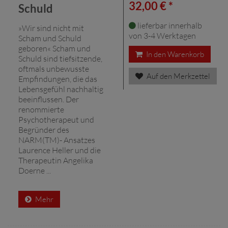
32,00 € *
Schuld
lieferbar innerhalb
»Wir sind nicht mit
von 3-4 Werktagen
Scham und Schuld
geboren« Scham und
In den Warenkorb
Schuld sind tiefsitzende,
oftmals unbewusste
Auf den Merkzettel
Empfindungen, die das
Lebensgefühl nachhaltig
beeinflussen. Der
renommierte
Psychotherapeut und
Begründer des
NARM(TM)- Ansatzes
Laurence Heller und die
Therapeutin Angelika
Doerne ...
Mehr