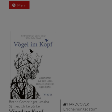
Mehr
Bernd Gomeringer, Jessica
HARDCOVER
Sänger, Ulrike Sünkel
Erscheinungsdatum:
Vögel im Kopf