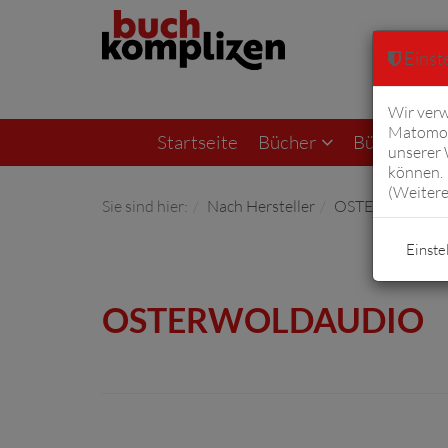
Einste
Wir verw
Matomo 
Startseite
Bücher
Bücher von F
unserer
können. 
(
Weitere
Sie sind hier:
Nach Hersteller
OSTERWOLDau
Einste
OSTERWOLDAUDIO