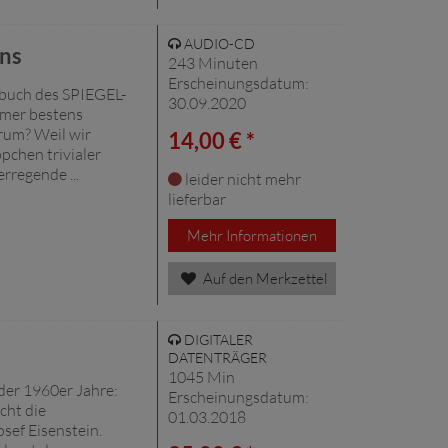
AUDIO-CD
ens
243 Minuten
Erscheinungsdatum:
rbuch des SPIEGEL-
30.09.2020
mmer bestens
rum? Weil wir
14,00 € *
pchen trivialer
rregende ...
leider nicht mehr
lieferbar
Mehr Informationen
Auf den Merkzettel
DIGITALER
DATENTRÄGER
1045 Min
er 1960er Jahre:
Erscheinungsdatum:
cht die
01.03.2018
sef Eisenstein.