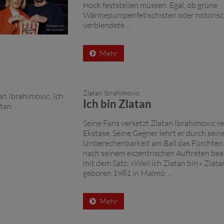
Hock feststellen müssen. Egal, ob grüne
Wärmepumpenfetischisten oder notorisc
verblendete ...
Mehr
Zlatan Ibrahimovic
Ich bin Zlatan
Seine Fans versetzt Zlatan Ibrahimovic r
Ekstase. Seine Gegner lehrt er durch sein
Unberechenbarkeit am Ball das Fürchten.
nach seinem exzentrischen Auftreten bea
mit dem Satz: »Weil ich Zlatan bin.« Zlata
geboren 1981 in Malmö, ...
Mehr