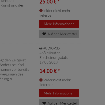
lernt der
25,00 € *
r Kunst und des
leider nicht mehr
lieferbar
Mehr Informationen
Auf den Merkzettel
AUDIO-CD
468 Minuten
Erscheinungsdatum:
ägt den Zeitgeist
19.03.2018
Anders bei Karl
onomen vor bereits
14,00 € *
Bewegungen des
törung zu
leider nicht mehr
lieferbar
Mehr Informationen
Auf den Merkzettel