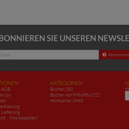
BONNIEREN SIE UNSEREN NEWSL
Abonniere
TIONEN
KATEGORIEN
N
AGB
Bücher (35)
Ab
N
en zur
Bücher von Fiftyfifty (22)
heit
Hörbücher (590)
erklärung
 Lieferung
cht
Wie bestellen?