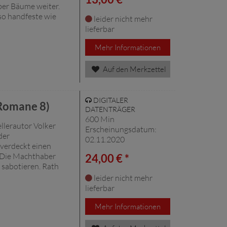
er Bäume weiter.
so handfeste wie
leider nicht mehr
lieferbar
Mehr Informationen
Auf den Merkzettel
DIGITALER
Romane 8)
DATENTRÄGER
600 Min
llerautor Volker
Erscheinungsdatum:
der
02.11.2020
verdeckt einen
. Die Machthaber
24,00 € *
 sabotieren. Rath
leider nicht mehr
lieferbar
Mehr Informationen