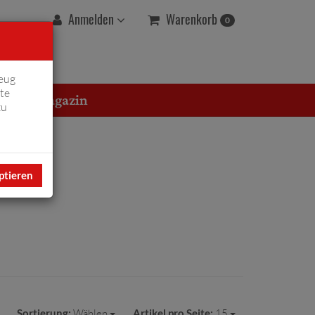
Warenkorb
Anmelden
0
eug
te
erton Magazin
zu
ptieren
Sortierung:
Wählen
Artikel pro Seite:
15