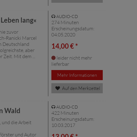
AUDIO-CD
 Leben lang«
274 Minuten
Erscheinungsdatum:
nie zuvor
04.05.2020
ich-Ranicki Marcel
in Deutschland
14,00 € *
olgreichste, aber
 Zeit. Mit dem ...
leider nicht mehr
lieferbar
Mehr Informationen
Auf den Merkzettel
AUDIO-CD
n Wald
422 Minuten
Erscheinungsdatum:
 und die Arbeit
10.03.2017
Förster und Autor
13,00 € *