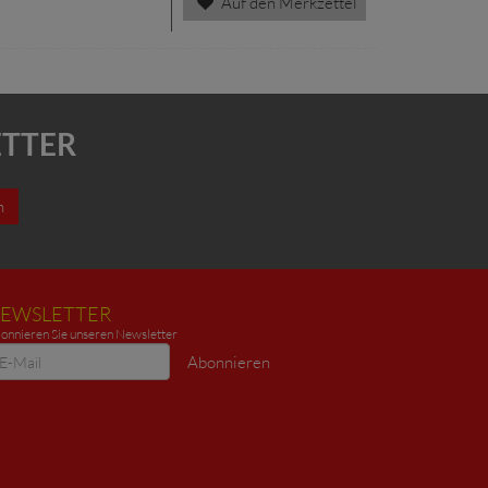
Auf den Merkzettel
ETTER
n
EWSLETTER
onnieren Sie unseren Newsletter
ewsletter
Abonnieren