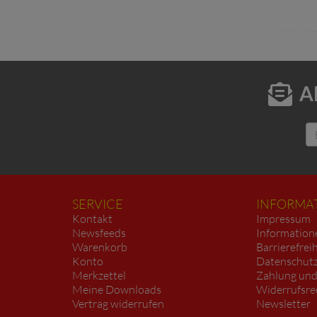
A
SERVICE
INFORMA
Kontakt
Impressum
Newsfeeds
Information
Warenkorb
Barrierefrei
Konto
Datenschutz
Merkzettel
Zahlung und
Meine Downloads
Widerrufsre
Vertrag widerrufen
Newsletter