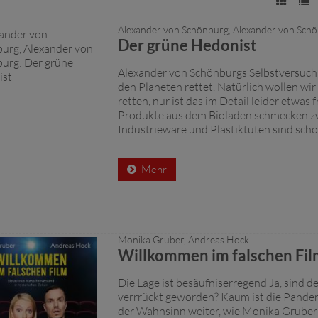
Alexander von Schönburg, Alexander von Sch
Der grüne Hedonist
Alexander von Schönburgs Selbstversuch:
den Planeten rettet. Natürlich wollen wir 
retten, nur ist das im Detail leider etwas 
Produkte aus dem Bioladen schmecken zw
Industrieware und Plastiktüten sind schon
Mehr
Monika Gruber, Andreas Hock
Willkommen im falschen Fi
Die Lage ist besäufniserregend Ja, sind de
verrrückt geworden? Kaum ist die Pandem
der Wahnsinn weiter, wie Monika Gruber