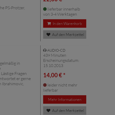
he PS-Protzer,
lieferbar innerhalb
von 3-4 Werktagen
In den Warenkorb
Auf den Merkzettel
AUDIO-CD
439 Minuten
Erscheinungsdatum:
egelmäßig in
15.10.2013
e
 Lästige Fragen
14,00 € *
ntwortet er gerne
n Ibrahimovic,
leider nicht mehr
lieferbar
Mehr Informationen
Auf den Merkzettel