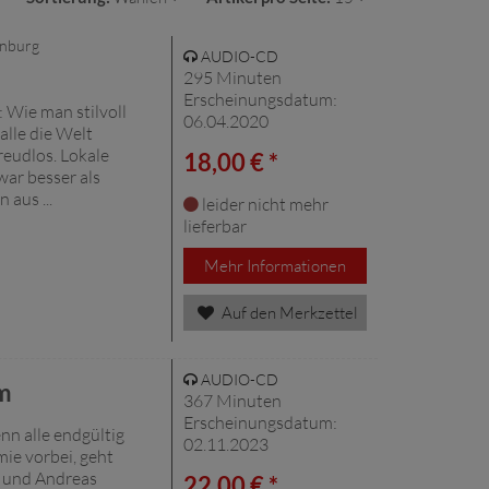
önburg
AUDIO-CD
295 Minuten
Erscheinungsdatum:
 Wie man stilvoll
06.04.2020
alle die Welt
freudlos. Lokale
18,00 € *
ar besser als
 aus ...
leider nicht mehr
lieferbar
Mehr Informationen
Auf den Merkzettel
AUDIO-CD
lm
367 Minuten
Erscheinungsdatum:
nn alle endgültig
02.11.2023
ie vorbei, geht
 und Andreas
22,00 € *