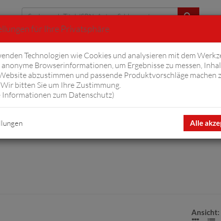
llungen für Ihre Privatsphäre
Erweiterte Suche
enden Technologien wie Cookies und analysieren mit dem Werkz
anonyme Browserinformationen, um Ergebnisse zu messen, Inhal
iftyfifty
Hörbücher
Komplizen
Ov
 Website abzustimmen und passende Produktvorschläge machen 
Wir bitten Sie um Ihre Zustimmung.
 Informationen zum Datenschutz
)
dio
llungen
Alle akze
Ansicht: