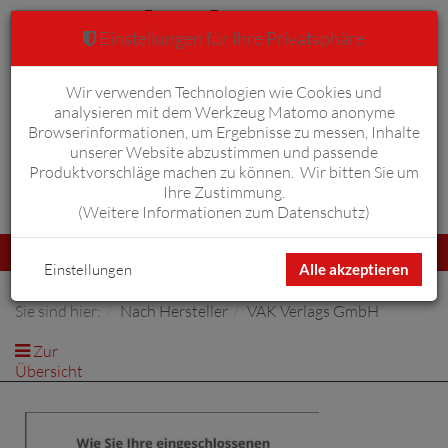
Einstellungen für Ihre Privatsphäre
Wir verwenden Technologien wie Cookies und
Warenkorb
Anmelden
0
analysieren mit dem Werkzeug Matomo anonyme
Browserinformationen, um Ergebnisse zu messen, Inhalte
unserer Website abzustimmen und passende
Produktvorschläge machen zu können. Wir bitten Sie um
Ihre Zustimmung.
Erweiterte Suche
(
Weitere Informationen zum Datenschutz
)
Navigation
Menü
umschalten
Einstellungen
Alle akzeptieren
Sie sind hier:
Nach Hersteller
VAK Verlags GmbH
Zur
Übersicht