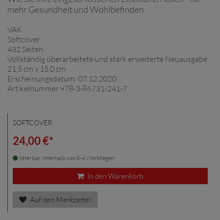
mehr Gesundheit und Wohlbefinden
VAK
Softcover
432 Seiten
Vollständig überarbeitete und stark erweiterte Neuausgabe
21,5 cm x 15,0 cm
Erscheinungsdatum: 07.12.2020
Artikelnummer 978-3-86731-241-7
SOFTCOVER
24,00 €*
lieferbar innerhalb von 3-4 Werktagen
In den Warenkorb
Auf den Merkzettel