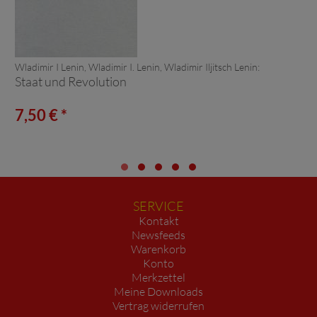
Wladimir I Lenin, Wladimir I. Lenin, Wladimir Iljitsch Lenin:
Staat und Revolution
7,50 € *
SERVICE
Kontakt
Newsfeeds
Warenkorb
Konto
Merkzettel
Meine Downloads
Vertrag widerrufen