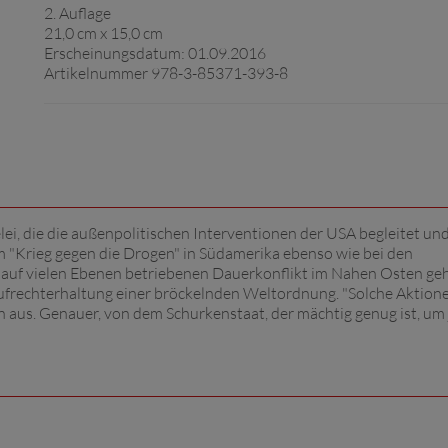
2. Auflage
21,0 cm x 15,0 cm
Erscheinungsdatum: 01.09.2016
Artikelnummer 978-3-85371-393-8
i, die die außenpolitischen Interventionen der USA begleitet und
m "Krieg gegen die Drogen" in Südamerika ebenso wie bei den
auf vielen Ebenen betriebenen Dauerkonflikt im Nahen Osten geh
frechterhaltung einer bröckelnden Weltordnung. "Solche Aktione
 aus. Genauer, von dem Schurkenstaat, der mächtig genug ist, um 