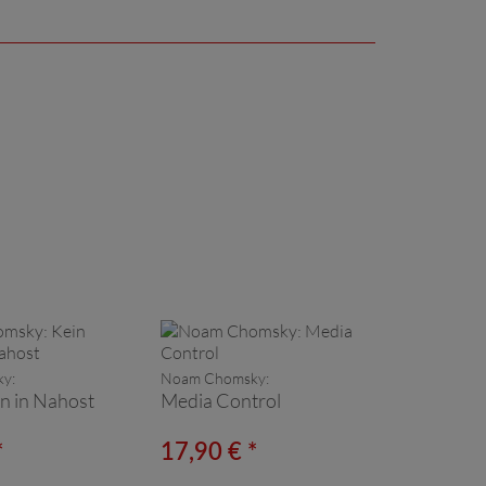
y:
Noam Chomsky:
en in Nahost
Media Control
*
17,90 € *