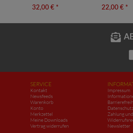
32,00 € *
22,00 € *
A
SERVICE
INFORMA
Kontakt
Impressum
Newsfeeds
Information
Warenkorb
Barrierefrei
Konto
Datenschutz
Merkzettel
Zahlung und
Meine Downloads
Widerrufsre
Vertrag widerrufen
Newsletter