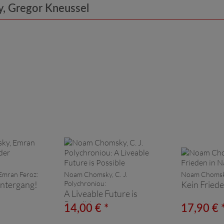
, Gregor Kneussel
mran Feroz:
Noam Chomsky, C. J.
Noam Chomsk
ntergang!
Polychroniou:
Kein Fried
A Liveable Future is
Possible
14,00 € *
17,90 € 