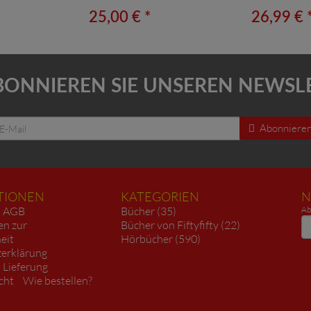
25,00 € *
26,99 € 
BONNIEREN SIE UNSEREN NEWSL
Abonniere
TIONEN
KATEGORIEN
N
AGB
Bücher (35)
Ab
N
en zur
Bücher von Fiftyfifty (22)
heit
Hörbücher (590)
erklärung
 Lieferung
cht
Wie bestellen?