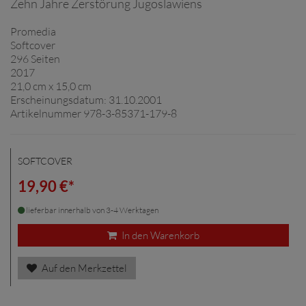
Zehn Jahre Zerstörung Jugoslawiens
Promedia
Softcover
296 Seiten
2017
21,0 cm x 15,0 cm
Erscheinungsdatum: 31.10.2001
Artikelnummer 978-3-85371-179-8
SOFTCOVER
19,90 €*
lieferbar innerhalb von 3-4 Werktagen
In den Warenkorb
Auf den Merkzettel