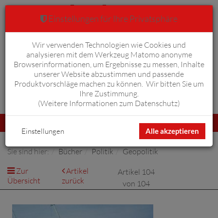
Einstellungen für Ihre Privatsphäre
Wir verwenden Technologien wie Cookies und
Warenkorb
Anmelden
0
analysieren mit dem Werkzeug Matomo anonyme
Browserinformationen, um Ergebnisse zu messen, Inhalte
unserer Website abzustimmen und passende
Produktvorschläge machen zu können. Wir bitten Sie um
Ihre Zustimmung.
Erweiterte Suche
(
Weitere Informationen zum Datenschutz
)
Navigation
Menü
umschalten
Einstellungen
Alle akzeptieren
Sie sind hier:
Bücher
Politik
Geopolitik
Zur
Artikel
Artikel 104
Übersicht
zurück
von 104