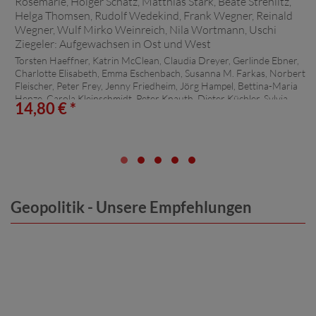
Torsten Haeffner, Katrin McClean, Claudia Dreyer, Gerlinde Ebner,
Charlotte Elisabeth, Emma Eschenbach, Susanna M. Farkas, Norbert
Fleischer, Peter Frey, Jenny Friedheim, Jörg Hampel, Bettina-Maria
Henze, Carola Kleinschmidt, Peter Knauth, Dieter Küchler, Sylvia
14,80 € *
Lenz, Rainer Lewandowski, Guido Liedtke, Frieda Lowick, Peter
Mann, Pauline Max, Christine Njoum, Andreas Peglau, Jörg Philipp,
André Reifenrath, Angela Reinhardt, Eidel-Reitze Rosemarie, Holger
Schatz, Matthias Stark, Beate Strehlitz, Helga Thomsen, Rudolf
Wedekind, Frank Wegner, Reinald Wegner, Wulf Mirko Weinreich,
Nila Wortmann, Uschi Ziegeler:
Aufgewachsen in Ost und West
Geopolitik - Unsere Empfehlungen