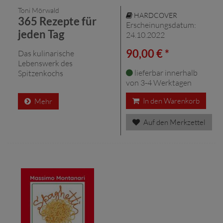
Toni Mörwald
HARDCOVER
365 Rezepte für
Erscheinungsdatum:
jeden Tag
24.10.2022
90,00 € *
Das kulinarische
Lebenswerk des
lieferbar innerhalb
Spitzenkochs
von 3-4 Werktagen
In den Warenkorb
Mehr
Auf den Merkzettel