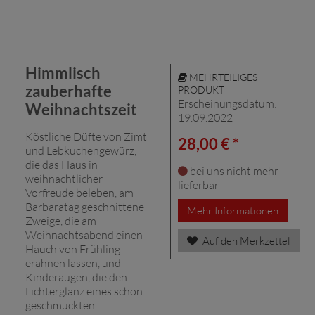
Himmlisch
MEHRTEILIGES
zauberhafte
PRODUKT
Erscheinungsdatum:
Weihnachtszeit
19.09.2022
Köstliche Düfte von Zimt
28,00 € *
und Lebkuchengewürz,
die das Haus in
bei uns nicht mehr
weihnachtlicher
lieferbar
Vorfreude beleben, am
Barbaratag geschnittene
Mehr Informationen
Zweige, die am
Weihnachtsabend einen
Auf den Merkzettel
Hauch von Frühling
erahnen lassen, und
Kinderaugen, die den
Lichterglanz eines schön
geschmückten