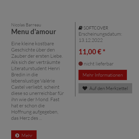
Nicolas Barreau
SOFTCOVER
Menu d'amour
Erscheinungsdatum:
13.12.2022
Eine kleine kostbare
Geschichte über den
11,00 € *
Zauber der ersten Liebe.
Als sich der verträumte
nicht lieferbar
Literaturstudent Henri
Bredin in die
Mehr Informationen
lebenslustige Valérie
Castel verliebt, scheint
Auf den Merkzettel
diese so unerreichbar für
ihn wie der Mond. Fast
hat er schon die
Hoffnung aufgegeben,
das Herz des ...
Mehr