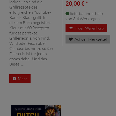
lecker – so sind die
20,00 € *
Grillrezepte des
erfolgreichen YouTube-
lieferbar innerhalb
Kanals Klaus grillt. In
von 3-4 Werktagen
diesem Buch begeistert
Klaus mit 60 Rezepten
In den Warenkorb
für das perfekte
Grillerlebnis. Von Rind,
Auf den Merkzettel
Wild oder Fisch über
Gemüse bis hin zu süßen
Desserts ist für jeden
etwas dabei. Und das
Beste: ...
Mehr