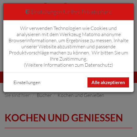
Einstellungen für Ihre Privatsphäre
Wir verwenden Technologien wie Cookies und
Warenkorb
Anmelden
0
analysieren mit dem Werkzeug Matomo anonyme
Browserinformationen, um Ergebnisse zu messen, Inhalte
unserer Website abzustimmen und passende
Produktvorschläge machen zu können. Wir bitten Sie um
Ihre Zustimmung.
Erweiterte Suche
(
Weitere Informationen zum Datenschutz
)
Navigation
Menü
umschalten
Einstellungen
Alle akzeptieren
Sie sind hier:
Bücher
Kochen und Genießen
KOCHEN UND GENIESSEN