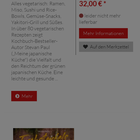
32,00 € *
Alles vegetarisch: Ramen,
Miso, Sushi und Rice-
leider nicht mehr
Bowls, Gemüse-Snacks,
lieferbar
Yakitori-Grill und Süßes.
In über 80 vegetarischen
Mehr Informationen
Rezepten zeigt
Kochbuch-Bestseller-
Auf den Merkzettel
Autor Stevan Paul
(„Meine japanische
Küche") die Vielfalt und
den Reichtum der grünen
japanischen Küche. Eine
leichte und gesunde ...
Mehr