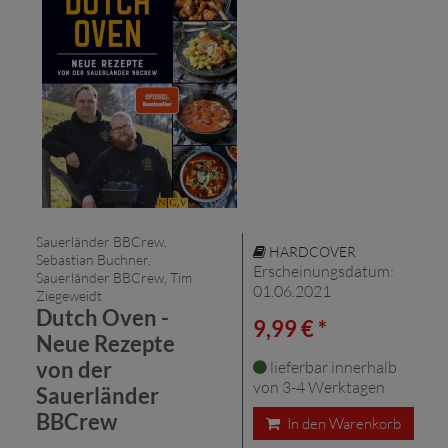
Sauerländer BBCrew,
HARDCOVER
Sebastian Buchner,
Erscheinungsdatum:
Sauerländer BBCrew, Tim
01.06.2021
Ziegeweidt
Dutch Oven -
9,99 € *
Neue Rezepte
von der
lieferbar innerhalb
von 3-4 Werktagen
Sauerländer
BBCrew
In den Warenkorb