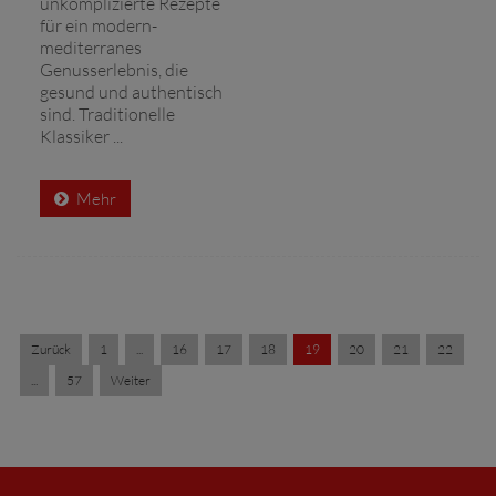
unkomplizierte Rezepte
für ein modern-
mediterranes
Genusserlebnis, die
gesund und authentisch
sind. Traditionelle
Klassiker ...
Mehr
Zurück
1
...
16
17
18
19
20
21
22
...
57
Weiter