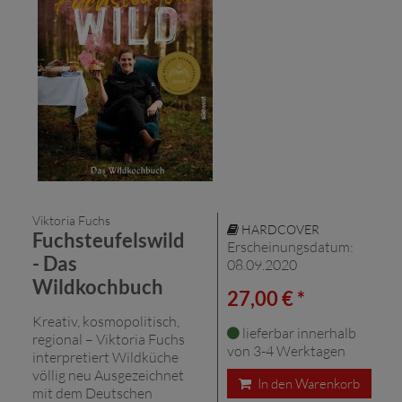
Viktoria Fuchs
HARDCOVER
Fuchsteufelswild
Erscheinungsdatum:
- Das
08.09.2020
Wildkochbuch
27,00 € *
Kreativ, kosmopolitisch,
lieferbar innerhalb
regional – Viktoria Fuchs
von 3-4 Werktagen
interpretiert Wildküche
völlig neu Ausgezeichnet
In den Warenkorb
mit dem Deutschen