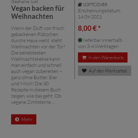
Stephanie Just
SOFTCOVER
Vegan backen für
Erscheinungsdatum:
Weihnachten
14.09.2021
8,00 € *
Wenn der Duft von frisch
gebackenen Plätzchen
lieferbar innerhalb
durchs Haus weht, steht
von 3-4 Werktagen
Weihnachten vor der Tür!
Die beliebtesten
In den Warenkorb
Weihnachtskekse kann
man einfach und schnell
Auf den Merkzettel
auch vegan zubereiten –
ganz ohne Butter, Eier
und Milch! Die 30
Rezepte in diesem Buch
zeigen, wie das geht. Ob
vegane Zimtsterne, ...
Mehr