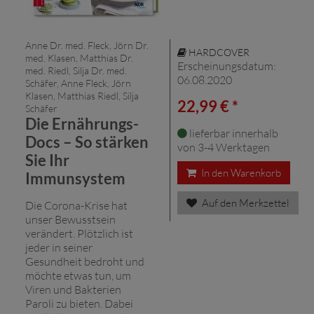
Anne Dr. med. Fleck, Jörn Dr.
HARDCOVER
med. Klasen, Matthias Dr.
Erscheinungsdatum:
med. Riedl, Silja Dr. med.
06.08.2020
Schäfer, Anne Fleck, Jörn
Klasen, Matthias Riedl, Silja
22,99 € *
Schäfer
Die Ernährungs-
lieferbar innerhalb
Docs – So stärken
von 3-4 Werktagen
Sie Ihr
In den Warenkorb
Immunsystem
Auf den Merkzettel
Die Corona-Krise hat
unser Bewusstsein
verändert. Plötzlich ist
jeder in seiner
Gesundheit bedroht und
möchte etwas tun, um
Viren und Bakterien
Paroli zu bieten. Dabei