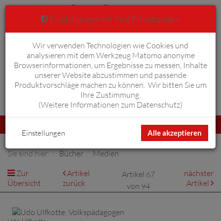
Einstellungen für Ihre Privatsphäre
Wir verwenden Technologien wie Cookies und
Warenkorb
Anmelden
0
analysieren mit dem Werkzeug Matomo anonyme
Browserinformationen, um Ergebnisse zu messen, Inhalte
unserer Website abzustimmen und passende
Produktvorschläge machen zu können. Wir bitten Sie um
Ihre Zustimmung.
Erweiterte Suche
(
Weitere Informationen zum Datenschutz
)
Navigation
Menü
umschalten
Einstellungen
Alle akzeptieren
Sie sind hier:
Bücher
Medien
Zur
Artikel
nächster
Artikel 67
Übersicht
zurück
Artikel
von 94