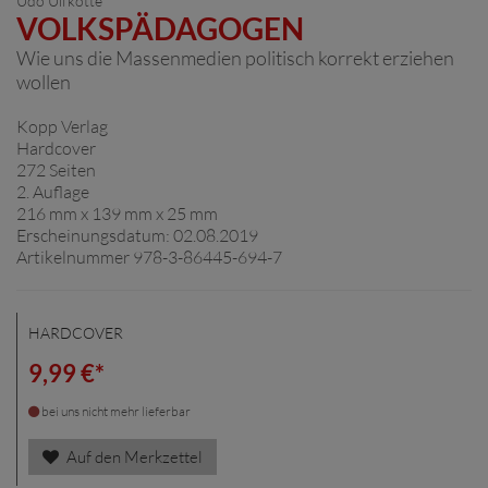
Udo Ulfkotte
VOLKSPÄDAGOGEN
Wie uns die Massenmedien politisch korrekt erziehen
wollen
Kopp Verlag
Hardcover
272 Seiten
2. Auflage
216 mm x 139 mm x 25 mm
Erscheinungsdatum: 02.08.2019
Artikelnummer 978-3-86445-694-7
HARDCOVER
9,99 €*
bei uns nicht mehr lieferbar
Auf den Merkzettel